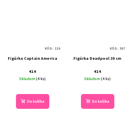
KÓD:
116
KÓD:
367
Figúrka Captain America
Figúrka Deadpool 30 cm
€14
€14
Skladom
(4 ks)
Skladom
(4 ks)
Priemerné
hodnotenie
produktu
Do košíka
Do košíka
je
5,0
z
5
hviezdičiek.