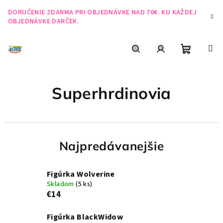
Prejsť
DORUČENIE ZDARMA PRI OBJEDNÁVKE NAD 70€. KU KAŽDEJ
na
OBJEDNÁVKE DARČEK.
obsah
Nákupn
Hľadať
Prihlásenie
Superhrdinovia
košík
Najpredávanejšie
Figúrka Wolverine
Skladom
(5 ks)
€14
Figúrka BlackWidow