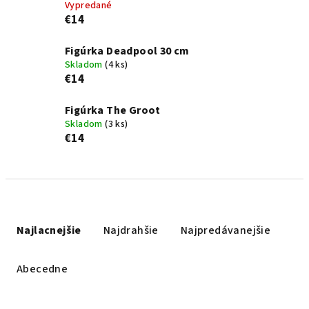
Vypredané
€14
Figúrka Deadpool 30 cm
Skladom
(4 ks)
€14
Figúrka The Groot
Skladom
(3 ks)
€14
R
a
Najlacnejšie
Najdrahšie
Najpredávanejšie
d
e
Abecedne
n
i