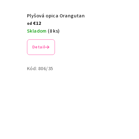
Plyšová opica Orangutan
€12
od
Skladom
(8 ks)
Detail
Kód:
806/35