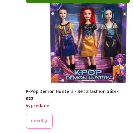
K-Pop Demon Hunters - Set 3 fashion bábik
€22
Vypredané
Priemerné
hodnotenie
Detail
produktu