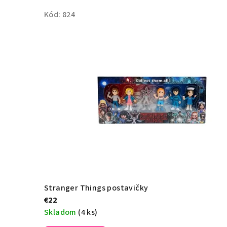
je
5,0
Kód:
824
z
5
hviezdičiek.
Stranger Things postavičky
€22
Skladom
(4 ks)