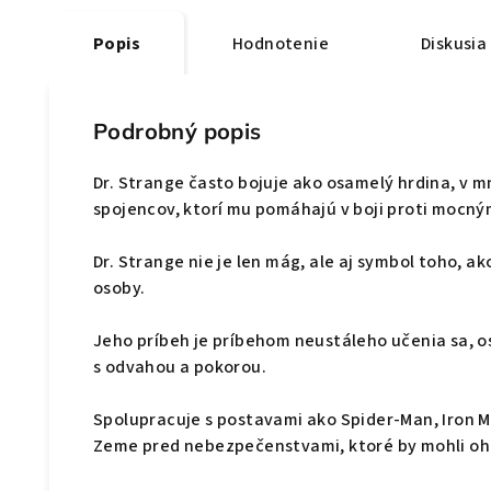
Popis
Hodnotenie
Diskusia
Podrobný popis
Dr. Strange často bojuje ako osamelý hrdina, v m
spojencov, ktorí mu pomáhajú v boji proti mocn
Dr. Strange nie je len mág, ale aj symbol toho, 
osoby.
Jeho príbeh je príbehom neustáleho učenia sa, 
s odvahou a pokorou.
Spolupracuje s postavami ako Spider-Man, Iron M
Zeme pred nebezpečenstvami, ktoré by mohli ohr