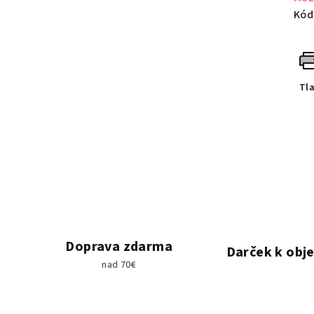
Kód
Tl
Doprava zdarma
Darček k obj
nad 70€