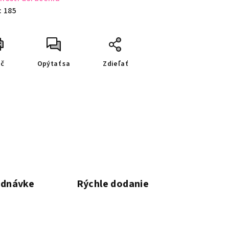
:
185
ač
Opýtať sa
Zdieľať
ednávke
Rýchle dodanie