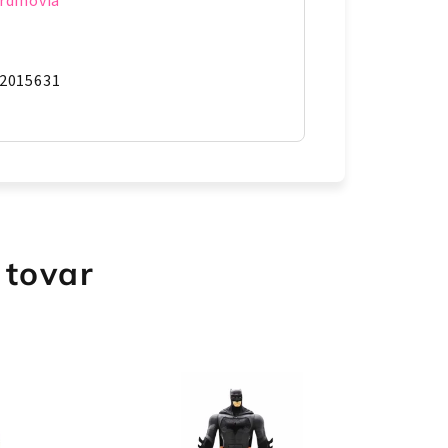
rdinovia
2015631
 tovar