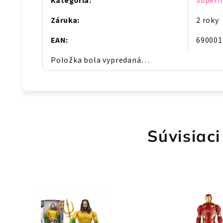
Kategória
:
Superh
Záruka
:
2 roky
EAN
:
690001
Položka bola vypredaná…
Súvisiaci