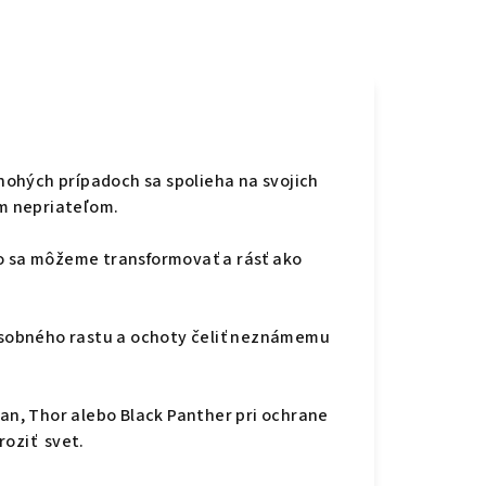
nohých prípadoch sa spolieha na svojich
ým nepriateľom.
ako sa môžeme transformovať a rásť ako
osobného rastu a ochoty čeliť neznámemu
an, Thor alebo Black Panther pri ochrane
oziť svet.