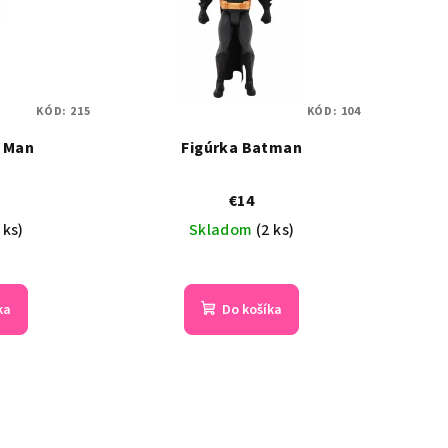
KÓD:
215
KÓD:
104
n Man
Figúrka Batman
€14
 ks)
Skladom
(2 ks)
ka
Do košíka