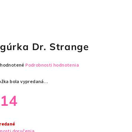
igúrka Dr. Strange
emerné
hodnotené
Podrobnosti hodnotenia
notenie
duktu
ožka bola vypredaná…
€14
zdičiek.
notková
a:
redané
nosti doručenia