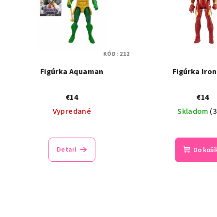
KÓD:
212
Figúrka Aquaman
Figúrka Iro
€14
€14
Vypredané
Skladom
(3
Detail
Do koší