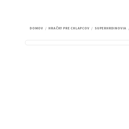
DOMOV
/
HRAČKY PRE CHLAPCOV
/
SUPERHRDINOVIA
B
o
č
n
ý
p
a
n