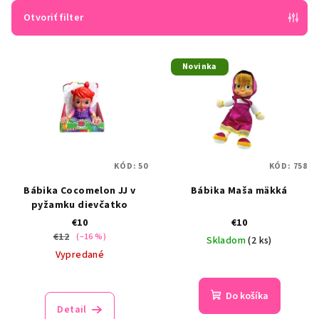
e
Otvoriť filter
p
V
r
Novinka
ý
o
p
d
i
u
s
k
p
t
KÓD:
50
KÓD:
758
r
o
Bábika Cocomelon JJ v
Bábika Maša mäkká
o
v
pyžamku dievčatko
d
€10
€10
u
€12
(–16 %)
Skladom
(2 ks)
k
Vypredané
t
o
Do košíka
Detail
v