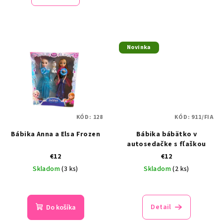
Novinka
KÓD:
128
KÓD:
911/FIA
Bábika Anna a Elsa Frozen
Bábika bábätko v
autosedačke s fľaškou
€12
€12
Skladom
(3 ks)
Skladom
(2 ks)
Detail
Do košíka