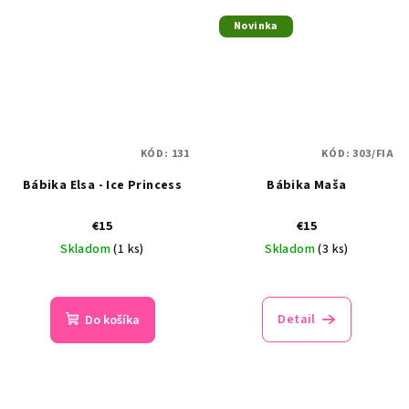
Novinka
KÓD:
131
KÓD:
303/FIA
Bábika Elsa - Ice Princess
Bábika Maša
€15
€15
Skladom
(1 ks)
Skladom
(3 ks)
Priemerné
hodnotenie
produktu
Detail
Do košíka
je
5,0
z
5
hviezdičiek.