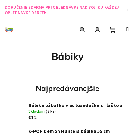
Prejsť
DORUČENIE ZDARMA PRI OBJEDNÁVKE NAD 70€. KU KAŽDEJ
na
OBJEDNÁVKE DARČEK.
obsah
Nákupn
Hľadať
Prihlásenie
Bábiky
košík
Najpredávanejšie
Bábika bábätko v autosedačke s fľaškou
Skladom
(2 ks)
€12
K-POP Demon Hunters bábika 55 cm