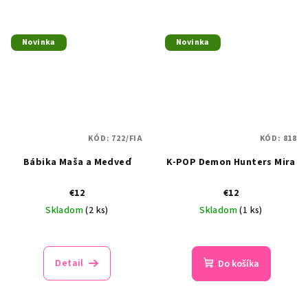
z
5
hviezdičiek.
Novinka
Novinka
KÓD:
722/FIA
KÓD:
818
Bábika Maša a Medveď
K-POP Demon Hunters Mira
€12
€12
Skladom
(2 ks)
Skladom
(1 ks)
Detail
Do košíka