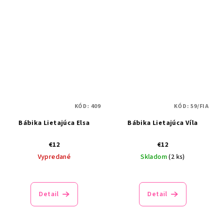
KÓD:
409
KÓD:
59/FIA
Bábika Lietajúca Elsa
Bábika Lietajúca Víla
€12
€12
Vypredané
Skladom
(2 ks)
Priemerné
hodnotenie
produktu
Detail
Detail
je
5,0