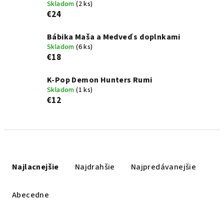
Skladom
(2 ks)
€24
Bábika Maša a Medveď s doplnkami
Skladom
(6 ks)
€18
K-Pop Demon Hunters Rumi
Skladom
(1 ks)
€12
R
a
Najlacnejšie
Najdrahšie
Najpredávanejšie
d
e
Abecedne
n
i