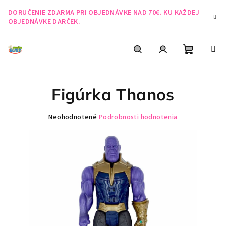
Prejsť
DORUČENIE ZDARMA PRI OBJEDNÁVKE NAD 70€. KU KAŽDEJ
na
OBJEDNÁVKE DARČEK.
obsah
Nákupn
Hľadať
Prihlásenie
Figúrka Thanos
košík
Priemerné
Neohodnotené
Podrobnosti hodnotenia
hodnotenie
produktu
je
0,0
z
5
hviezdičiek.