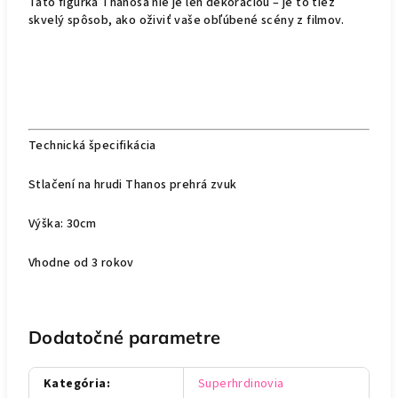
Táto figúrka Thanosa nie je len dekoráciou – je to tiež
skvelý spôsob, ako oživiť vaše obľúbené scény z filmov.
Technická špecifikácia
Stlačení na hrudi Thanos prehrá zvuk
Výška: 30cm
Vhodne od 3 rokov
Dodatočné parametre
Kategória
:
Superhrdinovia