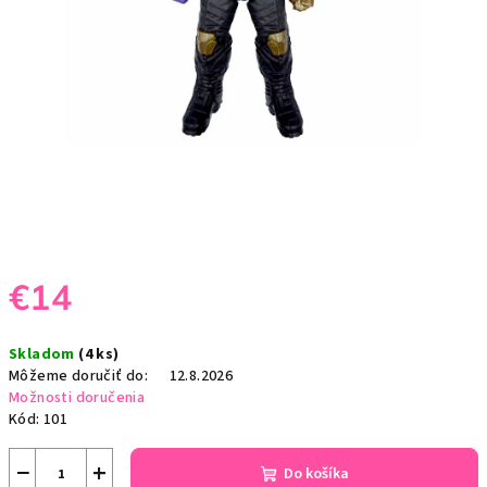
€14
Jednotková
Skladom
(4 ks)
cena:
Môžeme doručiť do:
12.8.2026
Možnosti doručenia
Kód:
101
−
+
Do košíka