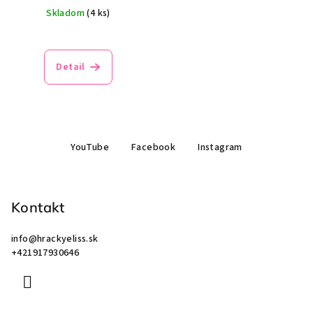
Skladom
(4 ks)
Detail
Z
YouTube
Facebook
Instagram
á
p
ä
Kontakt
t
i
info
@
hrackyeliss.sk
e
+421917930646