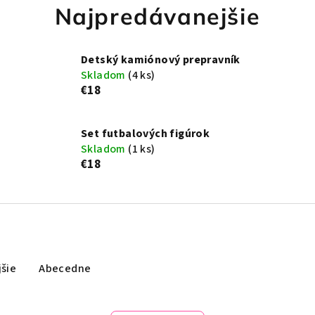
Najpredávanejšie
Detský kamiónový prepravník
Skladom
(4 ks)
€18
Set futbalových figúrok
Skladom
(1 ks)
€18
šie
Abecedne