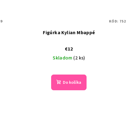
49
KÓD:
752
Figúrka Kylian Mbappé
€12
Skladom
(2 ks)
Do košíka