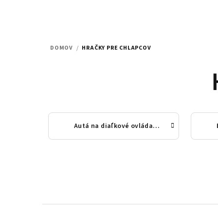
DOMOV
/
HRAČKY PRE CHLAPCOV
Autá na diaľkové ovládanie, kovové modely áut