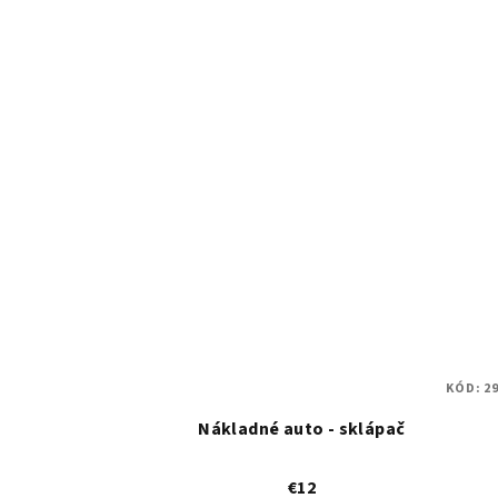
KÓD:
2
Nákladné auto - sklápač
€12