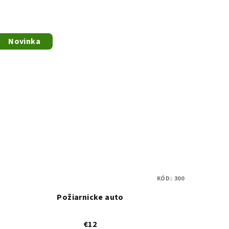
Novinka
KÓD:
300
Požiarnicke auto
€12