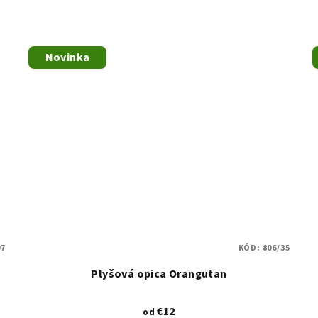
Novinka
97
KÓD:
806/35
Plyšová opica Orangutan
€12
od