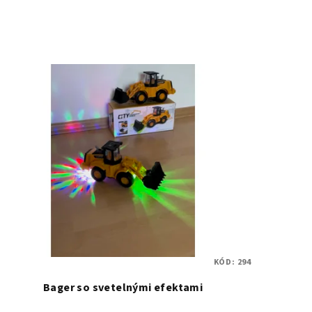
KÓD:
294
Bager so svetelnými efektami