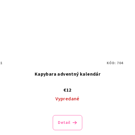
91
KÓD:
704
Kapybara adventný kalendár
€12
Vypredané
Detail