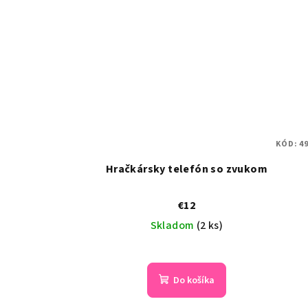
KÓD:
4
Hračkársky telefón so zvukom
€12
Skladom
(2 ks)
Do košíka