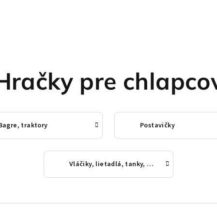
Hračky pre chlapco
Bagre, traktory
Postavičky
Vláčiky, lietadlá, tanky, auta a stroje na batérie