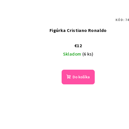
KÓD:
7
Figúrka Cristiano Ronaldo
€12
Skladom
(6 ks)
Do košíka