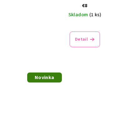
k
€8
v
Skladom
(1 ks)
t
o
Detail
v
Novinka