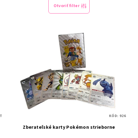
Otvoriť filter
LT
KÓD:
926
Zberateľské karty Pokémon strieborne