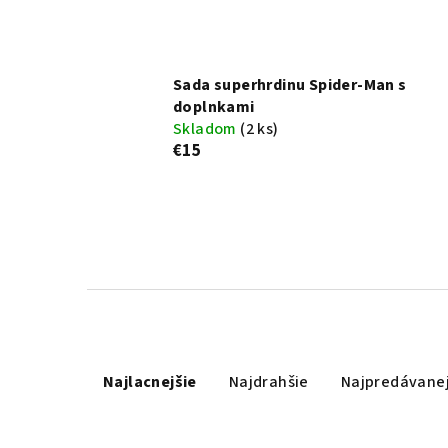
Sada superhrdinu Spider-Man s
doplnkami
Skladom
(2 ks)
€15
R
Najlacnejšie
Najdrahšie
Najpredávanej
a
d