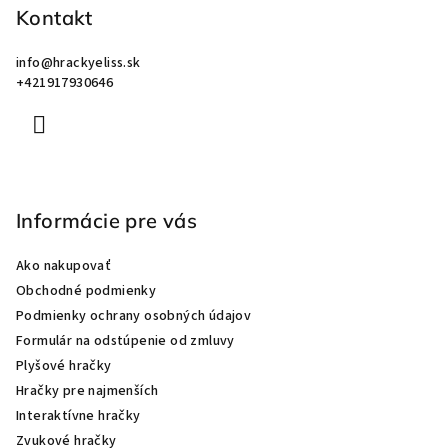
Kontakt
t
i
info
@
hrackyeliss.sk
e
+421917930646
Informácie pre vás
Ako nakupovať
Obchodné podmienky
Podmienky ochrany osobných údajov
Formulár na odstúpenie od zmluvy
Plyšové hračky
Hračky pre najmenších
Interaktívne hračky
Zvukové hračky