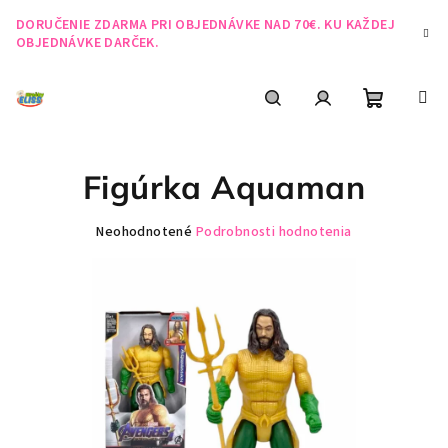
Prejsť
DORUČENIE ZDARMA PRI OBJEDNÁVKE NAD 70€. KU KAŽDEJ
na
OBJEDNÁVKE DARČEK.
obsah
Nákupn
Hľadať
Prihlásenie
Figúrka Aquaman
košík
Priemerné
Neohodnotené
Podrobnosti hodnotenia
hodnotenie
produktu
je
0,0
z
5
hviezdičiek.