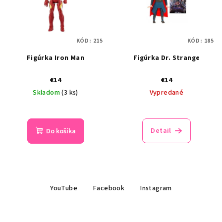
KÓD:
215
KÓD:
185
Figúrka Iron Man
Figúrka Dr. Strange
€14
€14
Skladom
(3 ks)
Vypredané
Detail
Do košíka
Z
YouTube
Facebook
Instagram
á
p
ä