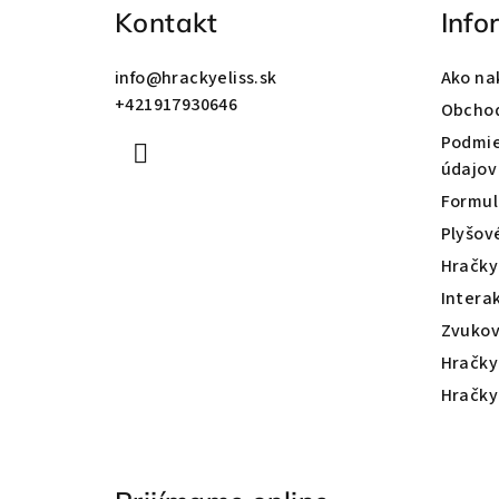
ä
Kontakt
Info
t
info
@
hrackyeliss.sk
Ako na
i
+421917930646
Obcho
e
Podmie
údajov
Formul
Plyšov
Hračky
Intera
Zvukov
Hračky
Hračky