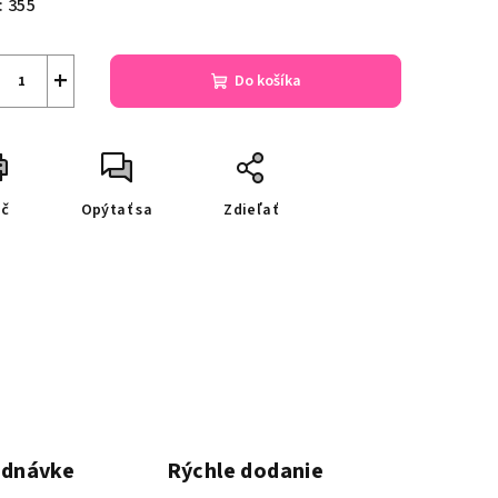
:
355
+
Do košíka
ač
Opýtať sa
Zdieľať
ednávke
Rýchle dodanie