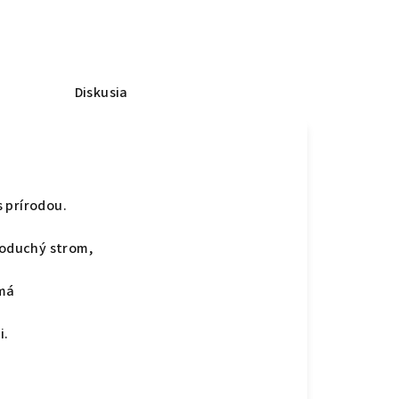
Diskusia
s prírodou.
noduchý strom,
 má
i.