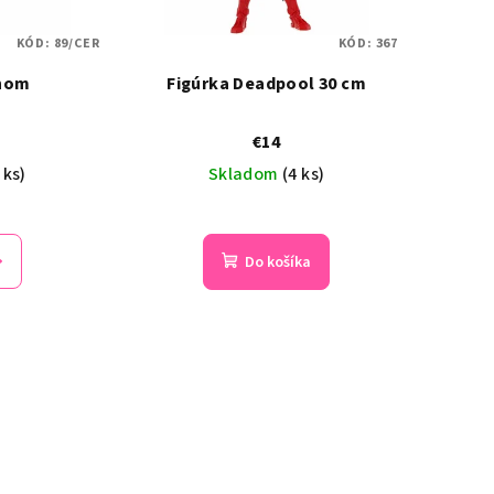
KÓD:
89/CER
KÓD:
367
enom
Figúrka Deadpool 30 cm
€14
 ks)
Skladom
(4 ks)
Priemerné
hodnotenie
Do košíka
produktu
je
5,0
z
5
hviezdičiek.