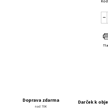
Kód
−
Tl
Doprava zdarma
Darček k obj
nad 70€