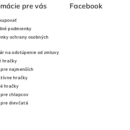
rmácie pre vás
Facebook
kupovať
dné podmienky
nky ochrany osobných
ár na odstúpenie od zmluvy
é hračky
 pre najmenších
ktívne hračky
é hračky
 pre chlapcov
 pre dievčatá