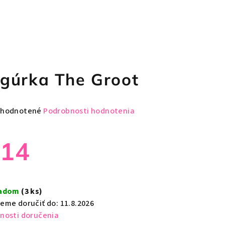
igúrka The Groot
emerné
hodnotené
Podrobnosti hodnotenia
notenie
duktu
€14
notková
a:
ladom
(3 ks)
zdičiek.
eme doručiť do:
11.8.2026
nosti doručenia