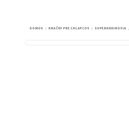
DOMOV
/
HRAČKY PRE CHLAPCOV
/
SUPERHRDINOVIA
B
o
č
n
ý
p
a
n