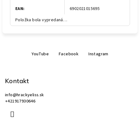
EAN
:
6902021015695
Položka bola vypredaná…
Z
YouTube
Facebook
Instagram
á
p
ä
Kontakt
t
i
info
@
hrackyeliss.sk
e
+421917930646