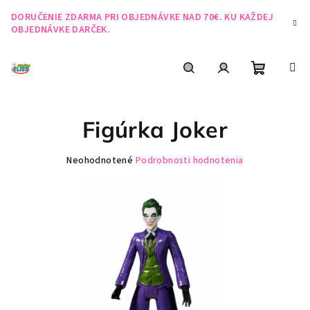
Prejsť
DORUČENIE ZDARMA PRI OBJEDNÁVKE NAD 70€. KU KAŽDEJ
na
OBJEDNÁVKE DARČEK.
obsah
Nákupn
Hľadať
Prihlásenie
Figúrka Joker
košík
Priemerné
Neohodnotené
Podrobnosti hodnotenia
hodnotenie
produktu
je
0,0
z
5
hviezdičiek.