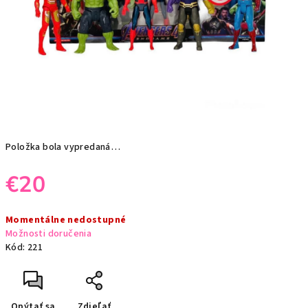
Položka bola vypredaná…
€20
Jednotková
Momentálne nedostupné
cena:
Možnosti doručenia
Kód:
221
Opýtať sa
Zdieľať