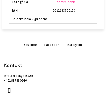
Kategória
:
Superhrdinovia
EAN
:
2022183520150
Položka bola vypredaná…
Z
YouTube
Facebook
Instagram
á
p
ä
Kontakt
t
i
info
@
hrackyeliss.sk
e
+421917930646