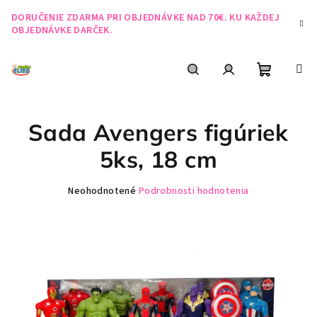
Prejsť
DORUČENIE ZDARMA PRI OBJEDNÁVKE NAD 70€. KU KAŽDEJ
na
OBJEDNÁVKE DARČEK.
obsah
Nákupn
Hľadať
Prihlásenie
Sada Avengers figúriek
košík
5ks, 18 cm
Priemerné
Neohodnotené
Podrobnosti hodnotenia
hodnotenie
produktu
je
0,0
z
5
hviezdičiek.