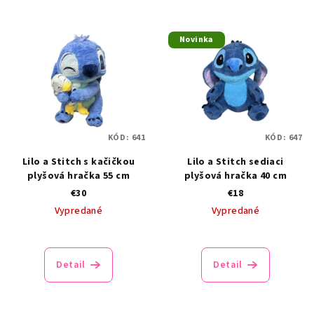
Novinka
KÓD:
641
KÓD:
647
Lilo a Stitch s kačičkou
Lilo a Stitch sediaci
plyšová hračka 55 cm
plyšová hračka 40 cm
€30
€18
Vypredané
Vypredané
Detail
Detail