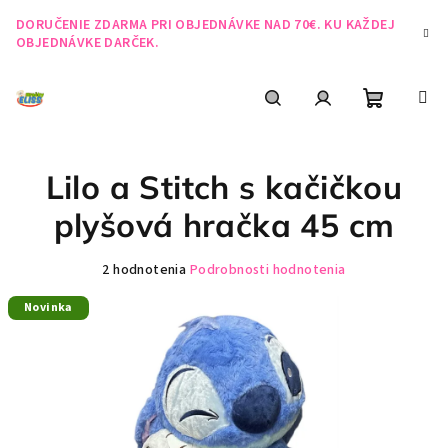
Prejsť
DORUČENIE ZDARMA PRI OBJEDNÁVKE NAD 70€. KU KAŽDEJ
na
OBJEDNÁVKE DARČEK.
obsah
Nákupn
Hľadať
Prihlásenie
Lilo a Stitch s kačičkou
košík
plyšová hračka 45 cm
Priemerné
2 hodnotenia
Podrobnosti hodnotenia
hodnotenie
Novinka
produktu
je
5,0
z
5
hviezdičiek.