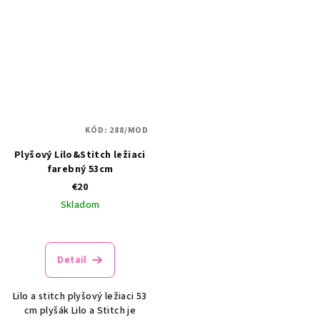
KÓD:
288/MOD
Plyšový Lilo&Stitch ležiaci
farebný 53cm
€20
Skladom
Detail
Lilo a stitch plyšový ležiaci 53
cm plyšák Lilo a Stitch je