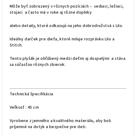
Môže byť zobrazený v rôznych pozíciách – sediaci, ležiaci,
stojaci a často má v ruke aj rôzne doplnky
alebo detaily, ktoré odkazujú na jeho dobrodružstvá s Lilo.
Ideálny darček pre dieťa, ktoré miluje rozprávku Lilo a
Stitch.
Tento plyšák je obľúbený medzi deťmi aj dospelými a stáva
sa súčasťou rôznych zbierok.
Technická špecifikácia
Veľkosť : 45 cm
Vyrobene z jemného a kvalitného materiálu, aby boli
príjemné na dotyk a bezpečne pre deti.