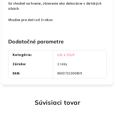
Sú vhodné na hranie, zbieranie ako dekorácie v detských
izbách.
Vhodne pre deti od 3 rokov
Dodatočné parametre
Kategória
:
Lilo a Stich
Záruka
:
2 roky
EAN
:
8603732300459
Súvisiaci tovar