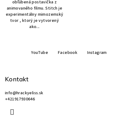
obľúbená postavička z
animovaného filmu. Stitch je
experimentálny mimozemský
tvor , ktorý je vytvorený
ako...
Z
YouTube
Facebook
Instagram
á
p
ä
Kontakt
t
i
info
@
hrackyeliss.sk
e
+421917930646