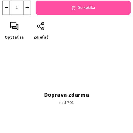
−
+
Do košíka
Opýtať sa
Zdieľať
Doprava zdarma
nad 70€