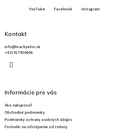
Z
YouTube
Facebook
Instagram
á
p
ä
Kontakt
t
i
info
@
hrackyeliss.sk
e
+421917930646
Informácie pre vás
Ako nakupovať
Obchodné podmienky
Podmienky ochrany osobných údajov
Formulár na odstúpenie od zmluvy