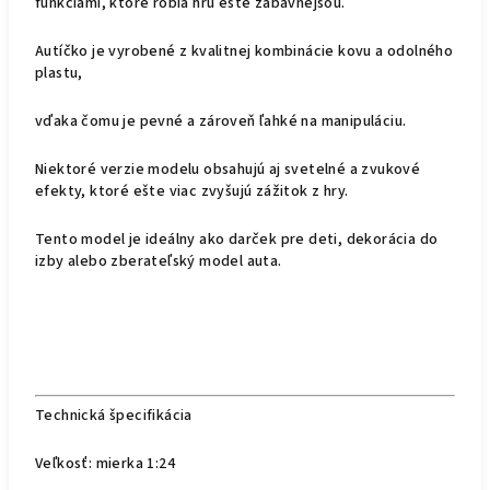
funkciami
, ktoré robia hru ešte zábavnejšou.
Autíčko je vyrobené z kvalitnej kombinácie kovu a odolného
plastu,
vďaka čomu je pevné a zároveň ľahké na manipuláciu.
Niektoré verzie modelu obsahujú aj svetelné a zvukové
efekty, ktoré ešte viac zvyšujú zážitok z hry.
Tento model je ideálny ako darček pre deti, dekorácia do
izby alebo zberateľský model auta.
Technická špecifikácia
Veľkosť: mierka 1:24