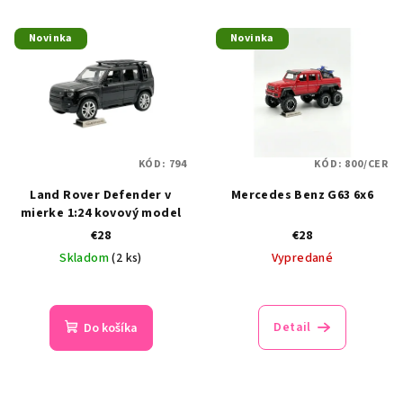
Novinka
Novinka
KÓD:
794
KÓD:
800/CER
Land Rover Defender v
Mercedes Benz G63 6x6
mierke 1:24 kovový model
€28
€28
Skladom
(2 ks)
Vypredané
Detail
Do košíka