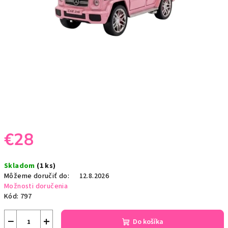
€28
Jednotková
Skladom
(1 ks)
cena:
Môžeme doručiť do:
12.8.2026
Možnosti doručenia
Kód:
797
−
+
Do košíka