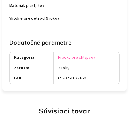
Materiál: plast, kov
Vhodne pre deti od 6 rokov
Dodatočné parametre
Kategória
:
Hračky pre chlapcov
Záruka
:
2 roky
EAN
:
6920251022160
Súvisiaci tovar