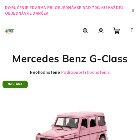
Prejsť
DORUČENIE ZDARMA PRI OBJEDNÁVKE NAD 70€. KU KAŽDEJ
na
OBJEDNÁVKE DARČEK.
obsah
Nákupn
Hľadať
Prihlásenie
Mercedes Benz G-Class
košík
Priemerné
Neohodnotené
Podrobnosti hodnotenia
hodnotenie
Novinka
produktu
je
0,0
z
5
hviezdičiek.