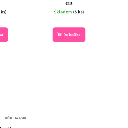
€15
 ks)
Skladom
(5 ks)
emerné
Priemerné
notenie
hodnotenie
ka
Do košíka
duktu
produktu
je
5,0
z
5
zdičiek.
hviezdičiek.
KÓD:
674/40