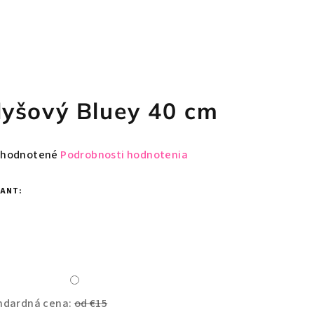
lyšový Bluey 40 cm
emerné
hodnotené
Podrobnosti hodnotenia
notenie
duktu
IANT:
zdičiek.
ndardná cena:
od €15