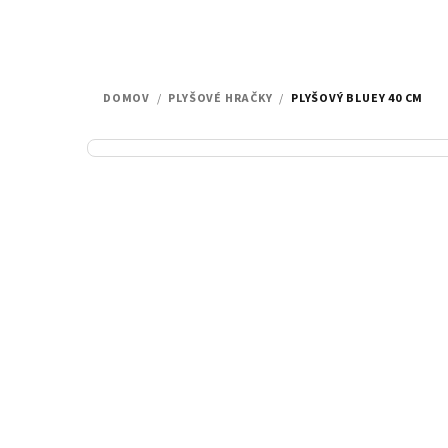
DOMOV
/
PLYŠOVÉ HRAČKY
/
PLYŠOVÝ BLUEY 40 CM
B
o
č
n
ý
p
a
n