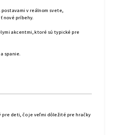
s postavami v reálnom svete,
ť nové príbehy.
elymi akcentmi, ktoré sú typické pre
na spanie.
pre deti, čo je veľmi dôležité pre hračky