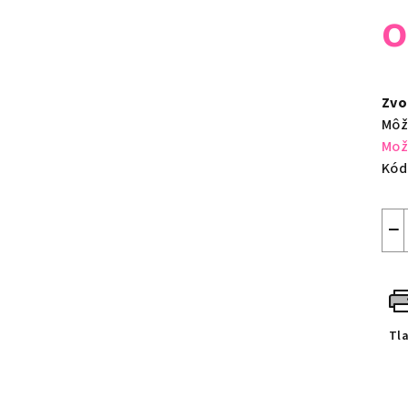
Jed
cen
Zvo
Môž
Mož
Kód
−
Tl