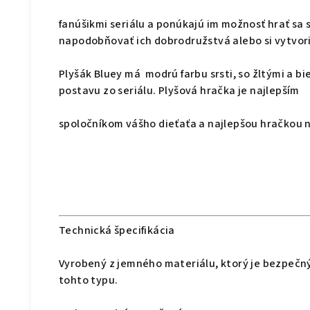
fanúšikmi seriálu a ponúkajú im možnosť hrať sa 
napodobňovať ich dobrodružstvá alebo si vytvori
Plyšák Bluey má modrú farbu srsti, so žltými a bi
postavu zo seriálu. Plyšová hračka je najlepším
spoločníkom vášho dieťaťa a najlepšou hračkou 
Technická špecifikácia
Vyrobený z jemného materiálu, ktorý je bezpečný 
tohto typu.