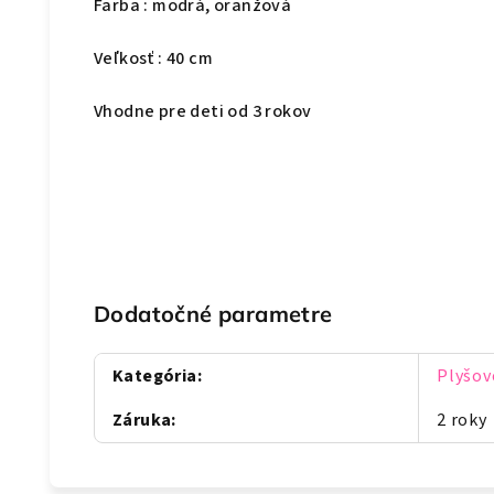
Farba : modrá, oranžová
Veľkosť : 40 cm
Vhodne pre deti od 3 rokov
Dodatočné parametre
Kategória
:
Plyšov
Záruka
:
2 roky