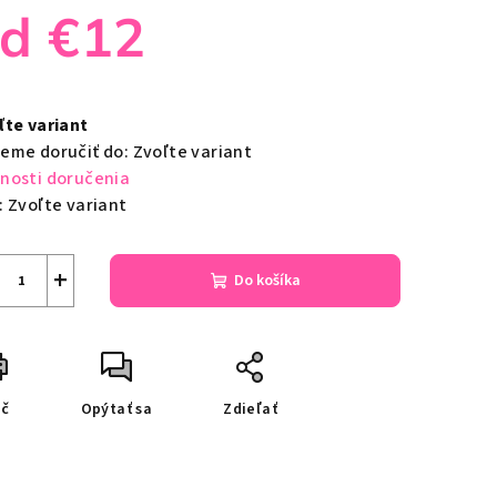
od
€12
notková
a:
ľte variant
eme doručiť do:
Zvoľte variant
nosti doručenia
:
Zvoľte variant
+
Do košíka
ač
Opýtať sa
Zdieľať