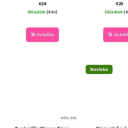
€24
€25
Skladom
(4 ks)
Skladom
(4
Pri
hod
Do košíka
Do koší
pro
je
5,0
z
5
Novinka
hvie
KÓD:
391