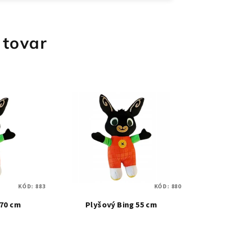
 tovar
KÓD:
883
KÓD:
880
 70 cm
Plyšový Bing 55 cm