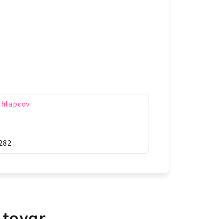
chlapcov
282
 tovar