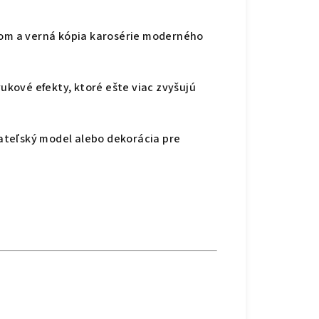
nom a verná kópia karosérie moderného
vukové efekty
, ktoré ešte viac zvyšujú
rateľský model alebo dekorácia pre