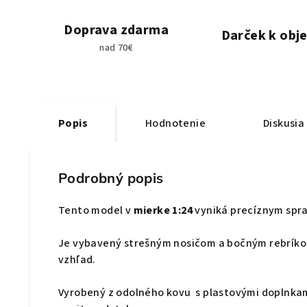
Doprava zdarma
Darček k obj
nad 70€
Popis
Hodnotenie
Diskusia
Podrobný popis
Tento model v
mierke 1:24
vyniká precíznym spra
Je vybavený strešným nosičom a bočným rebríko
vzhľad.
Vyrobený z odolného kovu s plastovými doplnkami