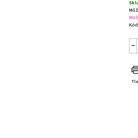
cen
Sk
hvie
Môž
Mož
Kód
−
Tl