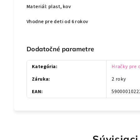
Materiál: plast, kov
Vhodne pre deti od 6 rokov
Dodatočné parametre
Kategória
:
Hračky pre 
Záruka
:
2 roky
EAN
:
5900001022
Súvisiaci