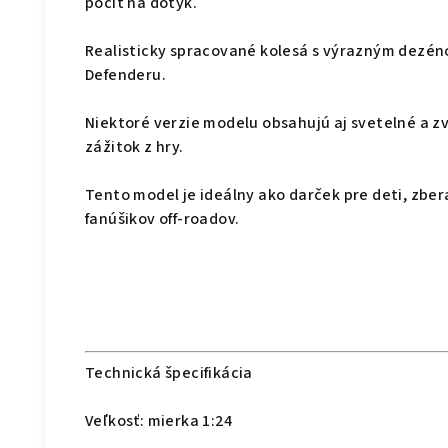
pocit na dotyk.
Realisticky spracované kolesá s výrazným dezé
Defenderu.
Niektoré verzie modelu obsahujú aj
svetelné a z
zážitok z hry.
Tento model je ideálny ako
darček pre deti, zbe
fanúšikov
off-roadov.
Technická špecifikácia
Veľkosť: mierka 1:24