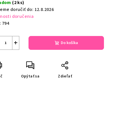
a:
ladom
(2 ks)
zdičiek.
eme doručiť do:
12.8.2026
nosti doručenia
:
794
+
Do košíka
ač
Opýtať sa
Zdieľať