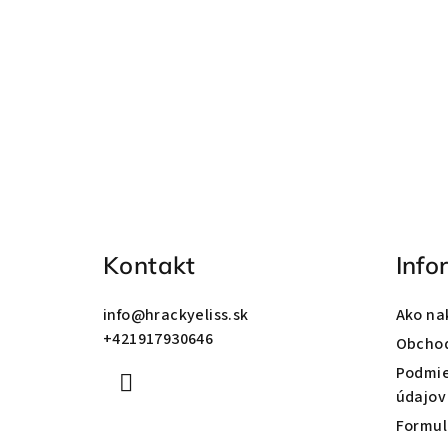
Z
á
p
ä
Kontakt
Info
t
info
@
hrackyeliss.sk
Ako na
i
+421917930646
Obcho
e
Podmie
údajov
Formul