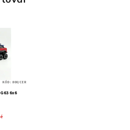
KÓD:
800/CER
 G63 6x6
né