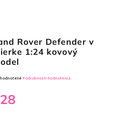
and Rover Defender v
ierke 1:24 kovový
odel
emerné
hodnotené
Podrobnosti hodnotenia
notenie
duktu
€28
notková