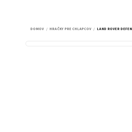
DOMOV
/
HRAČKY PRE CHLAPCOV
/
LAND ROVER DEFEN
B
o
č
n
ý
p
a
n