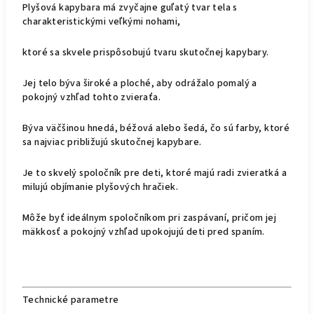
Plyšová kapybara má zvyčajne guľatý tvar tela s
charakteristickými veľkými nohami,
ktoré sa skvele prispôsobujú tvaru skutočnej kapybary.
Jej telo býva široké a ploché, aby odrážalo pomalý a
pokojný vzhľad tohto zvieraťa.
Býva väčšinou hnedá, béžová alebo šedá, čo sú farby, ktoré
sa najviac približujú skutočnej kapybare.
Je to skvelý spoločník pre deti, ktoré majú radi zvieratká a
milujú objímanie plyšových hračiek.
Môže byť ideálnym spoločníkom pri zaspávaní, pričom jej
mäkkosť a pokojný vzhľad upokojujú deti pred spaním.
Technické parametre