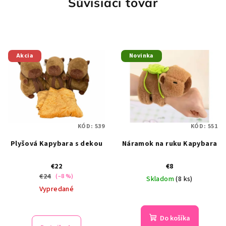
Súvisiaci tovar
Akcia
Novinka
KÓD:
539
KÓD:
551
Plyšová Kapybara s dekou
Náramok na ruku Kapybara
€22
€8
€24
(–8 %)
Skladom
(8 ks)
Vypredané
Do košíka