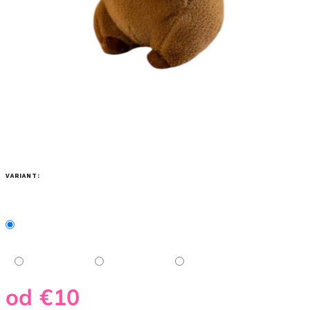
VARIANT:
od
€10