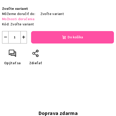
Jednotková
Zvoľte variant
cena:
Môžeme doručiť do:
Zvoľte variant
Možnosti doručenia
Kód:
Zvoľte variant
−
+
Do košíka
Opýtať sa
Zdieľať
Doprava zdarma