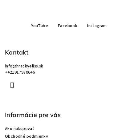
Z
YouTube
Facebook
Instagram
á
p
ä
Kontakt
t
i
info
@
hrackyeliss.sk
e
+421917930646
Informácie pre vás
Ako nakupovať
Obchodné podmienky