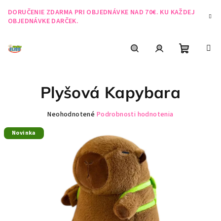
Prejsť
DORUČENIE ZDARMA PRI OBJEDNÁVKE NAD 70€. KU KAŽDEJ
na
OBJEDNÁVKE DARČEK.
obsah
Nákupn
Hľadať
Prihlásenie
Plyšová Kapybara
košík
Priemerné
Neohodnotené
Podrobnosti hodnotenia
hodnotenie
Novinka
produktu
je
0,0
z
5
hviezdičiek.