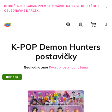
Prejsť
DORUČENIE ZDARMA PRI OBJEDNÁVKE NAD 70€. KU KAŽDEJ
na
OBJEDNÁVKE DARČEK.
obsah
Nákupn
Hľadať
Prihlásenie
K-POP Demon Hunters
košík
postavičky
Priemerné
Neohodnotené
Podrobnosti hodnotenia
hodnotenie
Novinka
produktu
je
0,0
z
5
hviezdičiek.