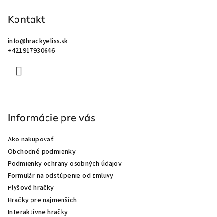
ä
Kontakt
t
i
info
@
hrackyeliss.sk
e
+421917930646
Informácie pre vás
Ako nakupovať
Obchodné podmienky
Podmienky ochrany osobných údajov
Formulár na odstúpenie od zmluvy
Plyšové hračky
Hračky pre najmenších
Interaktívne hračky