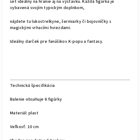
set ideálny na hranie aj na výstavku. Každá figúrka je
vybavená svojím typickým doplnkom,
nájdete tu lukostrelkyne, šermiarky či bojovníčky s
magickými vrhacími hviezdami.
Ideálny darček pre fanúšikov K-popu a fantasy.
Technická špecifikácia
Balenie obsahuje 6 figúrky
Materiál: plast
Veľkosť: 10 cm