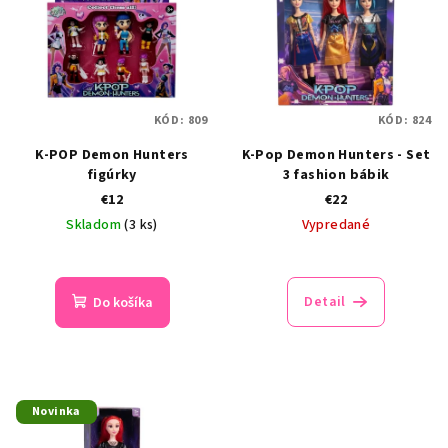
KÓD:
809
KÓD:
824
K-POP Demon Hunters
K-Pop Demon Hunters - Set
figúrky
3 fashion bábik
€12
€22
Skladom
(3 ks)
Vypredané
Priemerné
hodnotenie
produktu
Detail
Do košíka
je
5,0
z
5
hviezdičiek.
Novinka