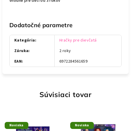
Vhodne pre deti od 3 rokov
Dodatočné parametre
Kategória
:
Hračky pre dievčatá
Záruka
:
2 roky
EAN
:
6972284561659
Súvisiaci tovar
Novinka
Novinka