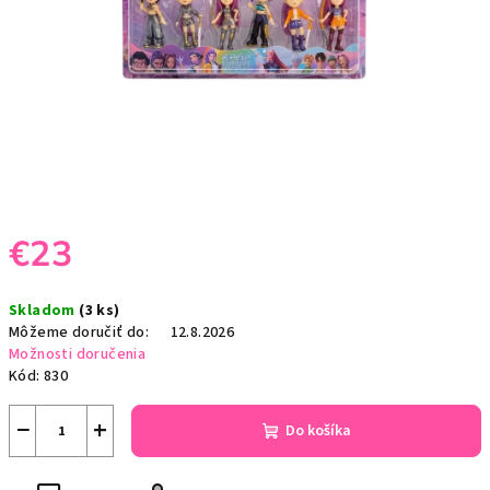
€23
Jednotková
Skladom
(3 ks)
cena:
Môžeme doručiť do:
12.8.2026
Možnosti doručenia
Kód:
830
−
+
Do košíka