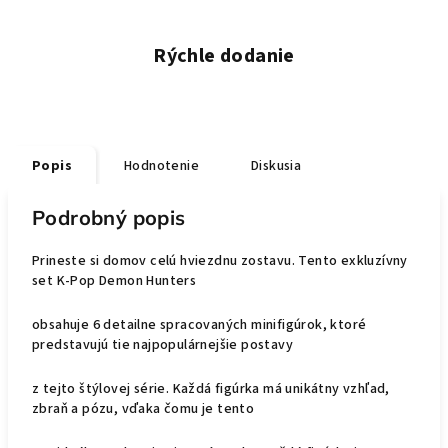
Rýchle dodanie
Popis
Hodnotenie
Diskusia
Podrobný popis
Prineste si domov celú hviezdnu zostavu. Tento exkluzívny
set K-Pop Demon Hunters
obsahuje 6 detailne spracovaných minifigúrok, ktoré
predstavujú tie najpopulárnejšie postavy
z tejto štýlovej série. Každá figúrka má unikátny vzhľad,
zbraň a pózu, vďaka čomu je tento