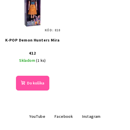
KÓD:
818
K-POP Demon Hunters Mira
€12
Skladom
(1 ks)
Do košíka
Z
YouTube
Facebook
Instagram
á
p