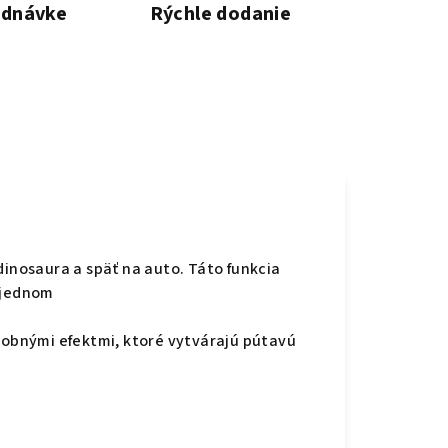
ednávke
Rýchle dodanie
dinosaura a späť na auto.
Táto funkcia
 jednom
dobnými efektmi, ktoré vytvárajú pútavú