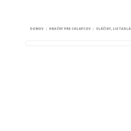
DOMOV
/
HRAČKY PRE CHLAPCOV
/
VLÁČIKY, LIETADLÁ
B
o
č
n
ý
p
a
n