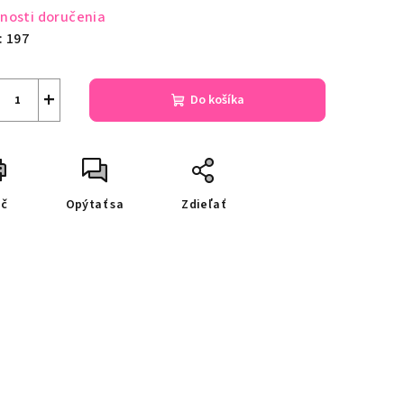
nosti doručenia
:
197
+
Do košíka
ač
Opýtať sa
Zdieľať