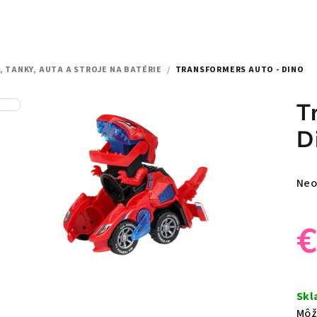
, TANKY, AUTA A STROJE NA BATÉRIE
/
TRANSFORMERS AUTO - DINO
T
D
Pri
Neo
hod
pro
je
0,0
z
Jed
5
cen
Sk
hvie
Môž