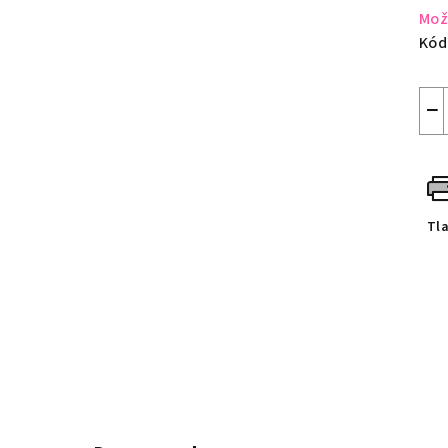
Mož
Kód
−
Tl