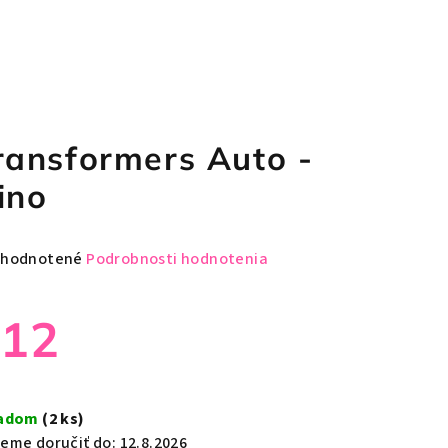
ransformers Auto -
ino
emerné
hodnotené
Podrobnosti hodnotenia
notenie
duktu
€12
notková
a:
ladom
(2 ks)
zdičiek.
eme doručiť do:
12.8.2026