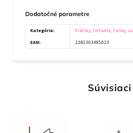
Dodatočné parametre
Kategória
:
Vláčiky, lietadlá, tanky, a
EAN
:
2281303495023
Súvisiaci