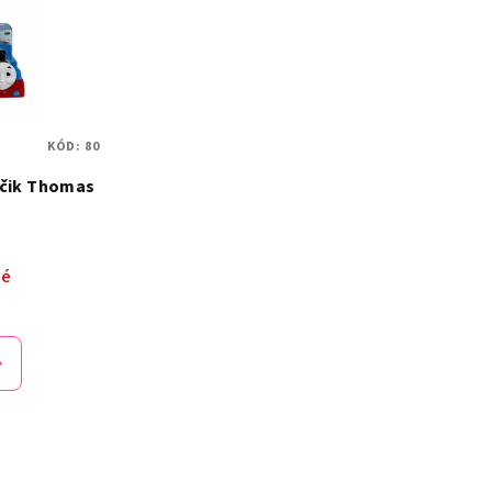
KÓD:
80
áčik Thomas
né