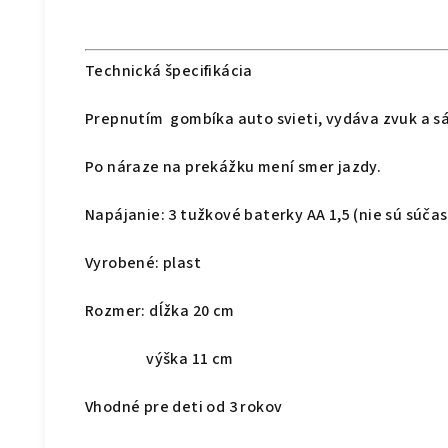
Technická špecifikácia
Prepnutím gombíka auto svieti, vydáva zvuk a s
Po náraze na prekážku mení smer jazdy.
Napájanie: 3 tužkové baterky AA 1,5 (nie sú súča
Vyrobené: plast
Rozmer: dĺžka 20 cm
výška 11 cm
Vhodné pre deti od 3 rokov