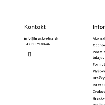
á
p
ä
Kontakt
Info
t
info
@
hrackyeliss.sk
Ako na
i
+421917930646
Obcho
e
Podmie
údajov
Formul
Plyšov
Hračky
Intera
Zvukov
Hračky