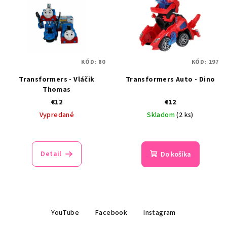
KÓD:
80
KÓD:
197
Transformers - Vláčik
Transformers Auto - Dino
Thomas
€12
€12
Vypredané
Skladom
(2 ks)
Detail
Do košíka
Z
YouTube
Facebook
Instagram
á