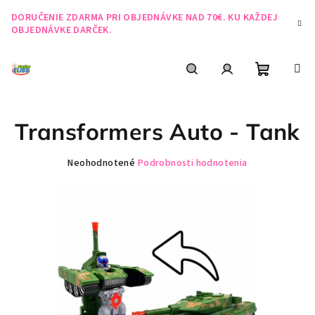
Prejsť
DORUČENIE ZDARMA PRI OBJEDNÁVKE NAD 70€. KU KAŽDEJ
na
OBJEDNÁVKE DARČEK.
obsah
Nákupn
Hľadať
Prihlásenie
Transformers Auto - Tank
košík
Priemerné
Neohodnotené
Podrobnosti hodnotenia
hodnotenie
produktu
je
0,0
z
5
hviezdičiek.