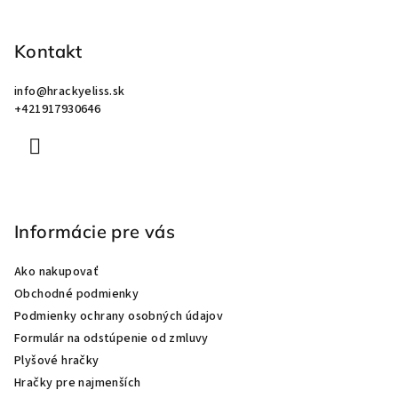
p
ä
Kontakt
t
i
info
@
hrackyeliss.sk
e
+421917930646
Informácie pre vás
Ako nakupovať
Obchodné podmienky
Podmienky ochrany osobných údajov
Formulár na odstúpenie od zmluvy
Plyšové hračky
Hračky pre najmenších