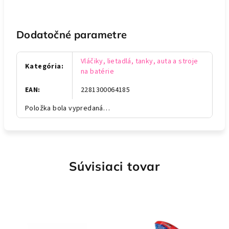
Dodatočné parametre
Vláčiky, lietadlá, tanky, auta a stroje
Kategória
:
na batérie
EAN
:
2281300064185
Položka bola vypredaná…
Súvisiaci tovar