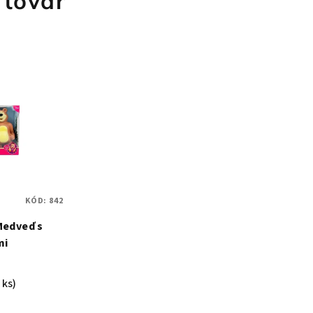
 tovar
KÓD:
842
Medveď s
mi
 ks)