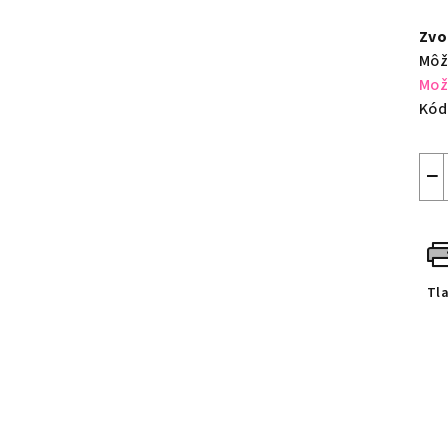
Jed
cen
Zvo
Môž
Mož
Kód
−
Tl