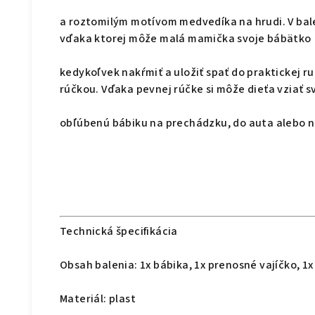
a roztomilým motívom medvedíka na hrudi. V bale
vďaka ktorej môže malá mamička svoje bábätko
kedykoľvek nakŕmiť a uložiť spať do praktickej 
rúčkou. Vďaka pevnej rúčke si môže dieťa vziať s
obľúbenú bábiku na prechádzku, do auta alebo n
Technická špecifikácia
Obsah balenia: 1x bábika, 1x prenosné vajíčko, 1x
Materiál: plast