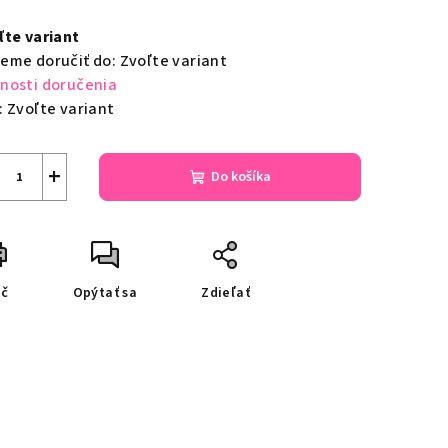
notková
a:
ľte variant
eme doručiť do:
Zvoľte variant
nosti doručenia
:
Zvoľte variant
+
Do košíka
ač
Opýtať sa
Zdieľať