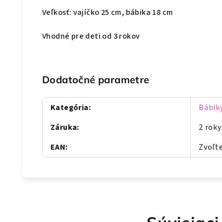
Veľkosť: vajíčko 25 cm, bábika 18 cm
Vhodné pre deti od 3 rokov
Dodatočné parametre
Kategória
:
Bábik
Záruka
:
2 roky
EAN
:
Zvoľte