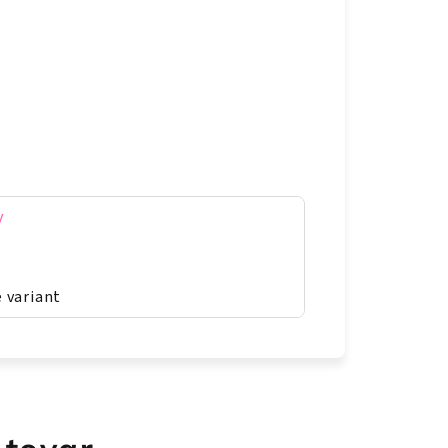
y
 variant