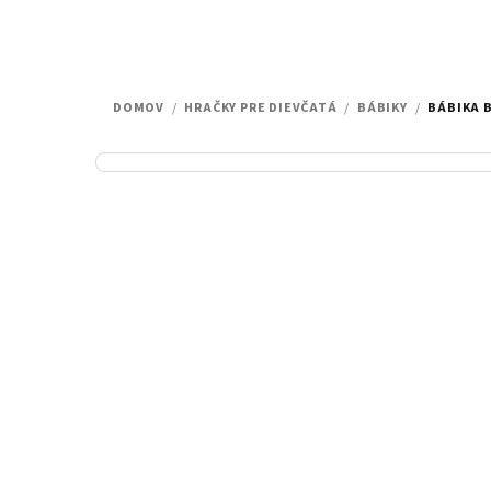
DOMOV
/
HRAČKY PRE DIEVČATÁ
/
BÁBIKY
/
BÁBIKA 
B
o
č
n
ý
p
a
n