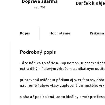
Doprava zdarma
Darček k obj
nad 70€
Popis
Hodnotenie
Diskusia
Podrobný popis
Táto bábika zo série K-Pop Demon Hunters prináša
extra dlhým fialovým vrkočom a unikátnym outfi
pripravená ovládnuť pódium aj svet fantasy dob
nádherné fialové vlasy zapletené do hustého vrk
siaha až pod kolená. Je to ideálny prvok pre česan