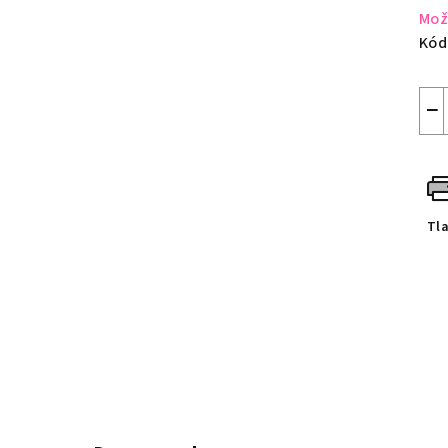
Mož
Kód
−
Tl