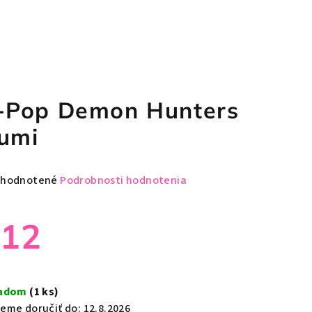
-Pop Demon Hunters
umi
emerné
hodnotené
Podrobnosti hodnotenia
notenie
duktu
€12
notková
a:
ladom
(1 ks)
zdičiek.
eme doručiť do:
12.8.2026