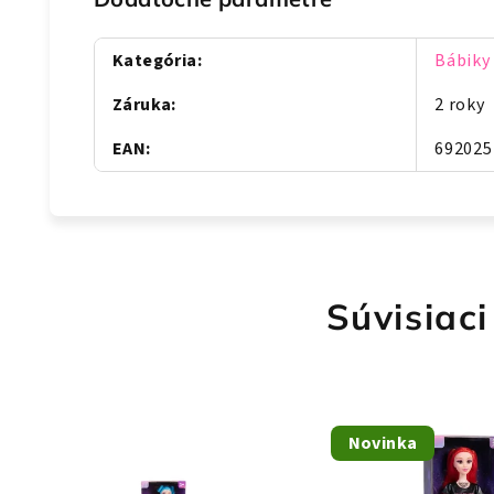
Kategória
:
Bábiky
Záruka
:
2 roky
EAN
:
692025
Súvisiaci
Novinka