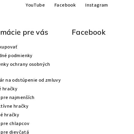
YouTube
Facebook
Instagram
rmácie pre vás
Facebook
kupovať
dné podmienky
nky ochrany osobných
ár na odstúpenie od zmluvy
é hračky
 pre najmenších
ktívne hračky
é hračky
 pre chlapcov
 pre dievčatá