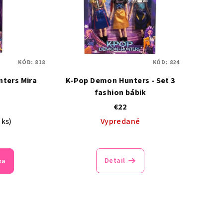
KÓD:
818
KÓD:
824
ters Mira
K-Pop Demon Hunters - Set 3
fashion bábik
€22
 ks)
Vypredané
Priemerné
hodnotenie
Detail
ka
produktu
je
5,0
z
5
hviezdičiek.