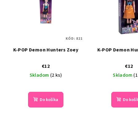
KÓD:
821
K-POP Demon Hunters Zoey
K-POP Demon Hun
€12
€12
Skladom
(2 ks)
Skladom
(1
Do košíka
Do koší