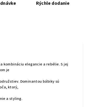
ednávke
Rýchle dodanie
 kombináciu elegancie a rebélie. S jej
tom je
rodružstiev. Dominantou bábiky sú
oča, ktorý,
ie a styling.