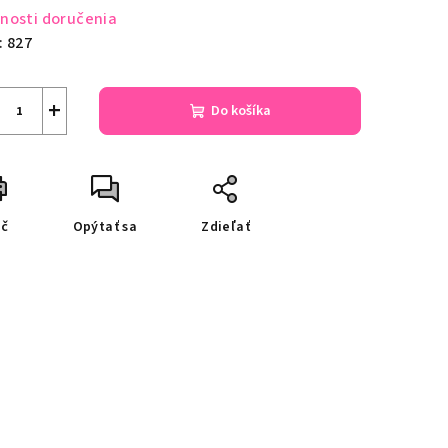
nosti doručenia
:
827
+
Do košíka
ač
Opýtať sa
Zdieľať