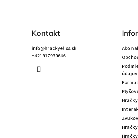
á
p
ä
Kontakt
Info
t
info
@
hrackyeliss.sk
Ako na
i
+421917930646
Obcho
e
Podmie
údajov
Formul
Plyšov
Hračky
Intera
Zvukov
Hračky
Hračky