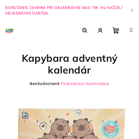
Prejsť
DORUČENIE ZDARMA PRI OBJEDNÁVKE NAD 70€. KU KAŽDEJ
na
OBJEDNÁVKE DARČEK.
obsah
Nákupn
Hľadať
Prihlásenie
Kapybara adventný
košík
kalendár
Priemerné
Neohodnotené
Podrobnosti hodnotenia
hodnotenie
produktu
je
0,0
z
5
hviezdičiek.