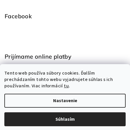
Facebook
Prijímame online platby
Tento web používa súbory cookies. Ďalším
prechádzaním tohto webu vyjadrujete súhlas s ich
používaním. Viac informácií
tu
.
Nastavenie
Copyright 2026
Hračky Eliss
. Všetky práva vyhradené.
Vytvoril Shoptet
Súhlasím