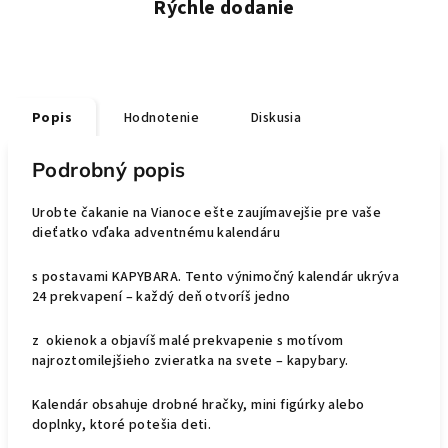
Rýchle dodanie
Popis
Hodnotenie
Diskusia
Podrobný popis
Urobte čakanie na Vianoce ešte zaujímavejšie
pre vaše
dieťatko vďaka adventnému kalendáru
s postavami KAPYBARA. Tento výnimočný
kalendár ukrýva
24 prekvapení – každý deň otvoríš jedno
z okienok a objavíš malé prekvapenie s motívom
najroztomilejšieho zvieratka na svete – kapybary.
Kalendár obsahuje drobné hračky, mini figúrky alebo
doplnky, ktoré potešia deti.