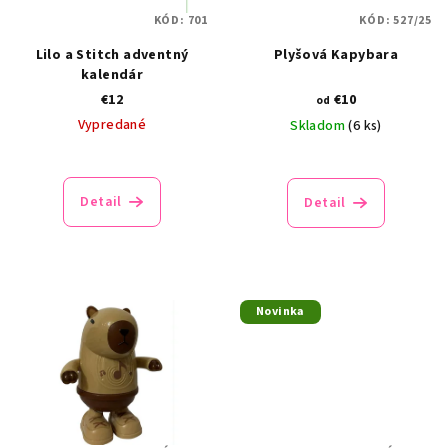
KÓD:
701
KÓD:
527/25
Lilo a Stitch adventný
Plyšová Kapybara
kalendár
€12
€10
od
Vypredané
Skladom
(6 ks)
Detail
Detail
Novinka