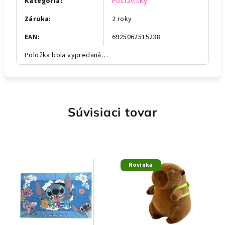
Kategória
:
Postavičky
Záruka
:
2 roky
EAN
:
6925062515238
Položka bola vypredaná…
Súvisiaci tovar
Novinka