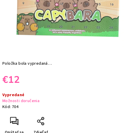
Položka bola vypredaná…
€12
Jednotková
Vypredané
cena:
Možnosti doručenia
Kód:
704
Opýtať sa
Zdieľať