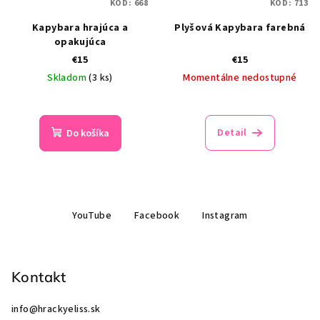
KÓD:
668
KÓD:
713
Kapybara hrajúca a
Plyšová Kapybara farebná
opakujúca
€15
€15
Skladom
(3 ks)
Momentálne nedostupné
Detail
Do košíka
Z
YouTube
Facebook
Instagram
á
p
ä
Kontakt
t
i
info
@
hrackyeliss.sk