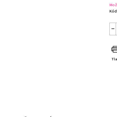
Mož
Kód
−
Tl