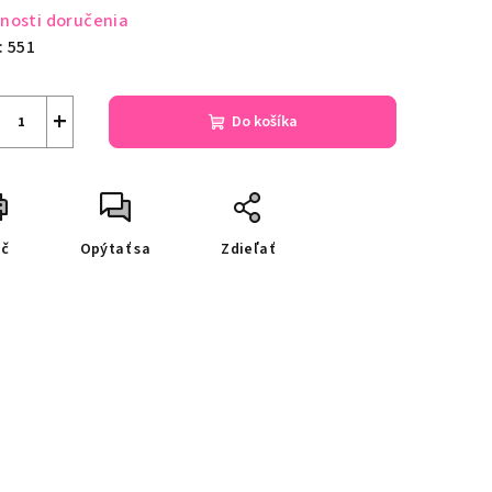
nosti doručenia
:
551
+
Do košíka
ač
Opýtať sa
Zdieľať