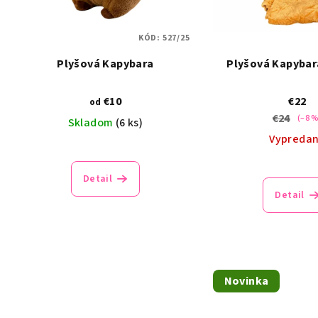
KÓD:
527/25
Plyšová Kapybara
Plyšová Kapybar
€10
€22
od
€24
(–8 
Skladom
(6 ks)
Vypreda
Detail
Detail
Novinka