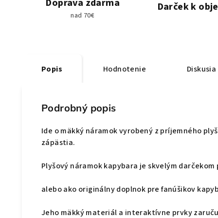
Doprava zdarma
Darček k obj
nad 70€
Popis
Hodnotenie
Diskusia
Podrobný popis
Ide o mäkký náramok vyrobený z príjemného plyš
zápästia.
Plyšový náramok kapybara je skvelým darčekom pr
alebo ako originálny doplnok pre fanúšikov kapyb
Jeho mäkký materiál a interaktívne prvky
zaruču