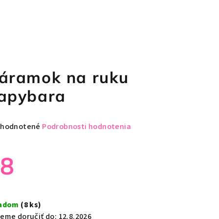
áramok na ruku
apybara
emerné
hodnotené
Podrobnosti hodnotenia
notenie
duktu
€8
notková
a:
ladom
(8 ks)
zdičiek.
eme doručiť do:
12.8.2026