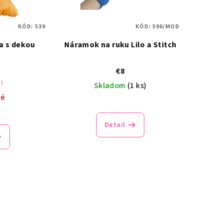
KÓD:
539
KÓD:
596/MOD
a s dekou
Náramok na ruku Lilo a Stitch
€8
%)
Skladom
(1 ks)
né
Detail