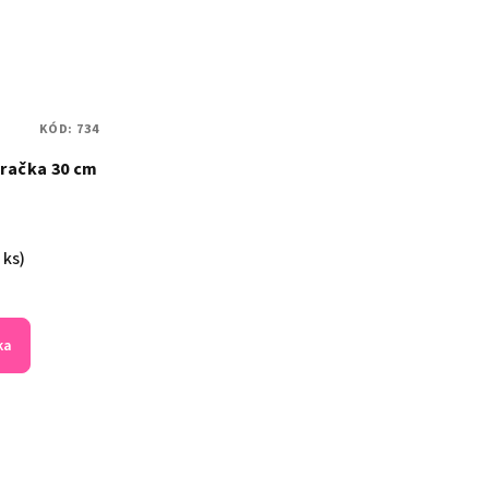
KÓD:
734
račka 30 cm
 ks)
ka