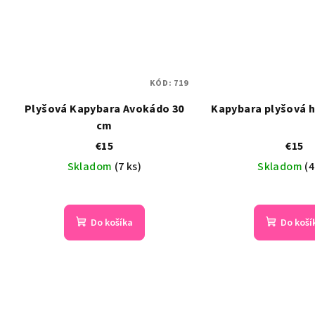
KÓD:
719
Plyšová Kapybara Avokádo 30
Kapybara plyšová h
cm
€15
€15
Skladom
(7 ks)
Skladom
(4
Do košíka
Do koší