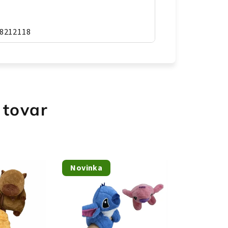
8212118
 tovar
Novinka