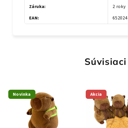
Záruka
:
2 roky
EAN
:
652024
Súvisiaci
Novinka
Akcia