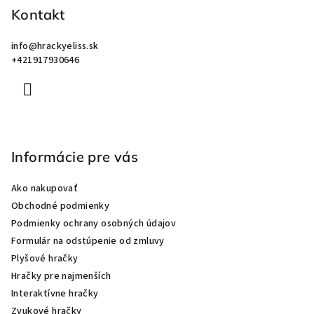
Kontakt
t
i
info
@
hrackyeliss.sk
e
+421917930646
Informácie pre vás
Ako nakupovať
Obchodné podmienky
Podmienky ochrany osobných údajov
Formulár na odstúpenie od zmluvy
Plyšové hračky
Hračky pre najmenších
Interaktívne hračky
Zvukové hračky