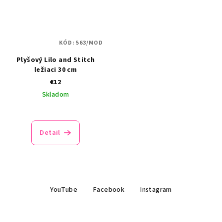
KÓD:
563/MOD
Plyšový Lilo and Stitch
ležiaci 30 cm
€12
Skladom
Detail
Z
YouTube
Facebook
Instagram
á
p
ä