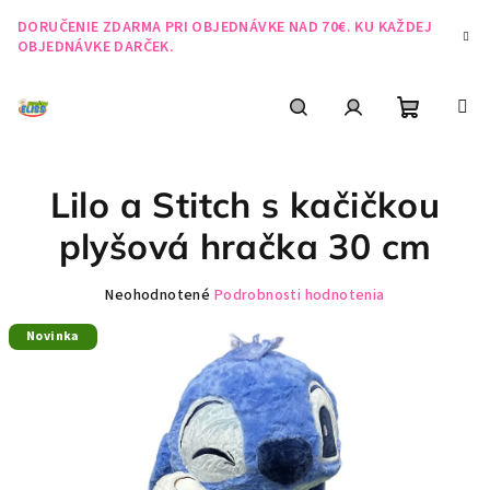
Prejsť
DORUČENIE ZDARMA PRI OBJEDNÁVKE NAD 70€. KU KAŽDEJ
na
OBJEDNÁVKE DARČEK.
obsah
Nákupn
Hľadať
Prihlásenie
Lilo a Stitch s kačičkou
košík
plyšová hračka 30 cm
Priemerné
Neohodnotené
Podrobnosti hodnotenia
hodnotenie
Novinka
produktu
je
0,0
z
5
hviezdičiek.