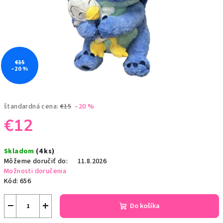
€15
–20 %
štandardná cena:
€15
–20 %
€12
Jednotková
Skladom
(4 ks)
cena:
Môžeme doručiť do:
11.8.2026
Možnosti doručenia
Kód:
656
−
+
Do košíka