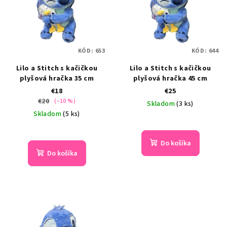
KÓD:
653
KÓD:
644
Lilo a Stitch s kačičkou
Lilo a Stitch s kačičkou
plyšová hračka 35 cm
plyšová hračka 45 cm
€18
€25
€20
(–10 %)
Skladom
(3 ks)
Skladom
(5 ks)
Priemerné
hodnotenie
produktu
Do košíka
je
Do košíka
5,0
z
5
hviezdičiek.