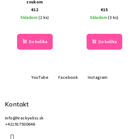
zvukom
€12
€15
Skladom
(2 ks)
Skladom
(3 ks)
Do košíka
Do košíka
Z
YouTube
Facebook
Instagram
á
p
ä
Kontakt
t
i
info
@
hrackyeliss.sk
e
+421917930646