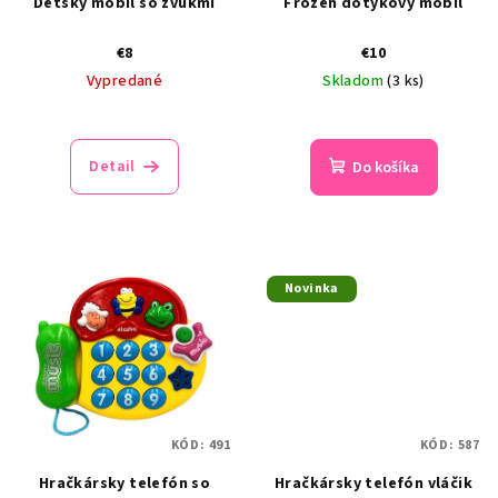
Detský mobil so zvukmi
Frozen dotykový mobil
€8
€10
Vypredané
Skladom
(3 ks)
Detail
Do košíka
Novinka
KÓD:
491
KÓD:
587
Hračkársky telefón so
Hračkársky telefón vláčik