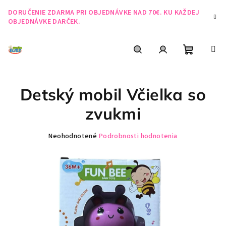
Prejsť
DORUČENIE ZDARMA PRI OBJEDNÁVKE NAD 70€. KU KAŽDEJ
na
OBJEDNÁVKE DARČEK.
obsah
Nákupn
Hľadať
Prihlásenie
Detský mobil Včielka so
košík
zvukmi
Priemerné
Neohodnotené
Podrobnosti hodnotenia
hodnotenie
produktu
je
0,0
z
5
hviezdičiek.