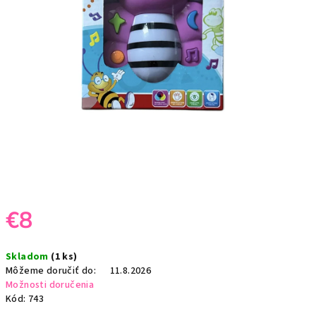
€8
Jednotková
Skladom
(1 ks)
cena:
Môžeme doručiť do:
11.8.2026
Možnosti doručenia
Kód:
743