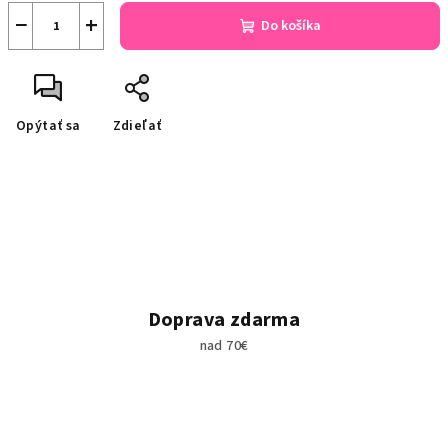
−
+
Do košíka
Opýtať sa
Zdieľať
Doprava zdarma
nad 70€