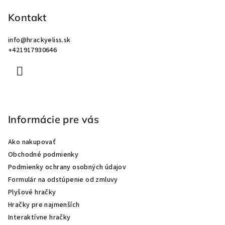
ä
Kontakt
t
i
info
@
hrackyeliss.sk
e
+421917930646
Informácie pre vás
Ako nakupovať
Obchodné podmienky
Podmienky ochrany osobných údajov
Formulár na odstúpenie od zmluvy
Plyšové hračky
Hračky pre najmenších
Interaktívne hračky