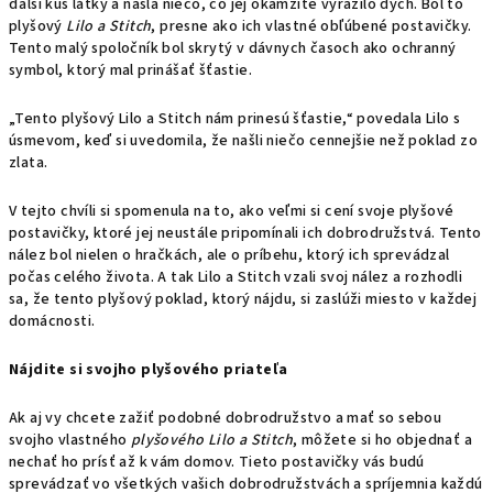
ďalší kus látky a našla niečo, čo jej okamžite vyrazilo dych. Bol to
plyšový
Lilo a Stitch
, presne ako ich vlastné obľúbené postavičky.
Tento malý spoločník bol skrytý v dávnych časoch ako ochranný
symbol, ktorý mal prinášať šťastie.
„Tento plyšový Lilo a Stitch nám prinesú šťastie,“ povedala Lilo s
úsmevom, keď si uvedomila, že našli niečo cennejšie než poklad zo
zlata.
V tejto chvíli si spomenula na to, ako veľmi si cení svoje plyšové
postavičky, ktoré jej neustále pripomínali ich dobrodružstvá. Tento
nález bol nielen o hračkách, ale o príbehu, ktorý ich sprevádzal
počas celého života. A tak Lilo a Stitch vzali svoj nález a rozhodli
sa, že tento plyšový poklad, ktorý nájdu, si zaslúži miesto v každej
domácnosti.
Nájdite si svojho plyšového priateľa
Ak aj vy chcete zažiť podobné dobrodružstvo a mať so sebou
svojho vlastného
plyšového Lilo a Stitch
, môžete si ho objednať a
nechať ho prísť až k vám domov. Tieto postavičky vás budú
sprevádzať vo všetkých vašich dobrodružstvách a spríjemnia každú