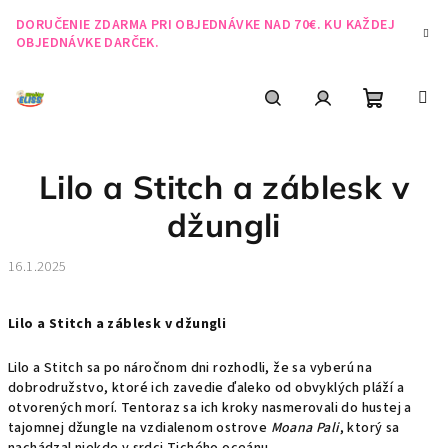
Prejsť
DORUČENIE ZDARMA PRI OBJEDNÁVKE NAD 70€. KU KAŽDEJ
na
OBJEDNÁVKE DARČEK.
obsah
Nákupn
Hľadať
Prihlásenie
Lilo a Stitch a záblesk v
košík
džungli
16.1.2025
Lilo a Stitch a záblesk v džungli
Lilo a Stitch sa po náročnom dni rozhodli, že sa vyberú na
dobrodružstvo, ktoré ich zavedie ďaleko od obvyklých pláží a
otvorených morí. Tentoraz sa ich kroky nasmerovali do hustej a
tajomnej džungle na vzdialenom ostrove
Moana Pali
, ktorý sa