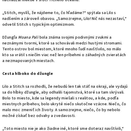
nachádzal niekde v srdci Tichého oceánu.
„Stitch, myslíš, že nájdeme to, čo hľadáme?“ spýtala sa Lilo s
nadšením a zároveň obavou. „Samozrejme, Lilo! Nič nás nezastaví,“
odvetil Stitch s typickým optimizmom.
Džungľa
Moana Pali
bola známa svojimi podivnými zvukmi a
neznámymi tvormi, ktoré sa schovávali medzi hustými stromami.
Tento ostrov bol miestom, ktoré mnoho ľudí navštívilo, no málo
kto sa vrátil s niečím viac než len príbehmi o záhadných zvieratách
a nezmapovaných miestach.
Cesta hlboko do džungle
Lilo a Stitch sa rozhodli, že nebudú len tak stáť na okraji, ale vydajú
sa do hĺbky džungle, aby odhalili tajomstvá, ktoré sa tam skrývali.
Bolo to miesto, kde sa legendy miešali s realitou, a kde, podľa
miestnych príbehov, bolo ukryté niečo skutočne vzácne. Niečo, čo
malo moc zmeniť ich životy. A samozrejme, niečo, čo by nebolo
možné získať bez odvahy a zvedavosti.
„Toto miesto nie je ako žiadne iné, ktoré sme doteraz navštívili,“