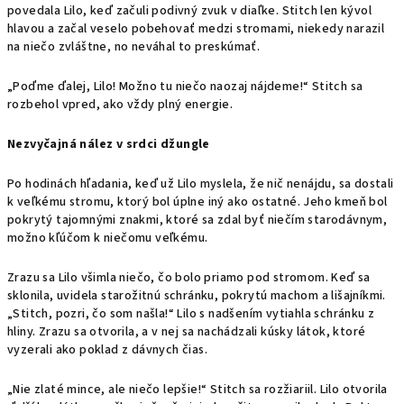
povedala Lilo, keď začuli podivný zvuk v diaľke. Stitch len kývol
hlavou a začal veselo pobehovať medzi stromami, niekedy narazil
na niečo zvláštne, no neváhal to preskúmať.
„Poďme ďalej, Lilo! Možno tu niečo naozaj nájdeme!“ Stitch sa
rozbehol vpred, ako vždy plný energie.
Nezvyčajná nález v srdci džungle
Po hodinách hľadania, keď už Lilo myslela, že nič nenájdu, sa dostali
k veľkému stromu, ktorý bol úplne iný ako ostatné. Jeho kmeň bol
pokrytý tajomnými znakmi, ktoré sa zdal byť niečím starodávnym,
možno kľúčom k niečomu veľkému.
Zrazu sa Lilo všimla niečo, čo bolo priamo pod stromom. Keď sa
sklonila, uvidela starožitnú schránku, pokrytú machom a lišajníkmi.
„Stitch, pozri, čo som našla!“ Lilo s nadšením vytiahla schránku z
hliny. Zrazu sa otvorila, a v nej sa nachádzali kúsky látok, ktoré
vyzerali ako poklad z dávnych čias.
„Nie zlaté mince, ale niečo lepšie!“ Stitch sa rozžiariil. Lilo otvorila