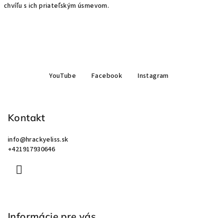
chvíľu s ich priateľským úsmevom.
Z
YouTube
Facebook
Instagram
á
p
ä
Kontakt
t
i
info
@
hrackyeliss.sk
e
+421917930646
Informácie pre vás