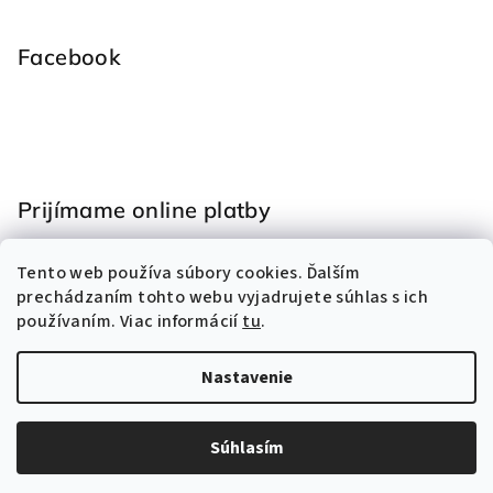
Facebook
Prijímame online platby
Tento web používa súbory cookies. Ďalším
prechádzaním tohto webu vyjadrujete súhlas s ich
používaním. Viac informácií
tu
.
Nastavenie
Copyright 2026
Hračky Eliss
. Všetky práva vyhradené.
Vytvoril Shoptet
Súhlasím