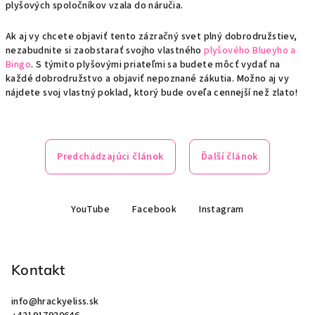
plyšových spoločníkov vzala do náručia.
Ak aj vy chcete objaviť tento zázračný svet plný dobrodružstiev,
nezabudnite si zaobstarať svojho vlastného
plyšového
Blueyho
a
Bingo
. S týmito plyšovými priateľmi sa budete môcť vydať na
každé dobrodružstvo a objaviť nepoznané zákutia. Možno aj vy
nájdete svoj vlastný poklad, ktorý bude oveľa cennejší než zlato!
Predchádzajúci článok
Ďalší článok
Z
YouTube
Facebook
Instagram
á
p
ä
Kontakt
t
i
info
@
hrackyeliss.sk
e