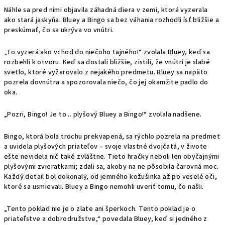
Náhle sa pred nimi objavila záhadná diera v zemi, ktorá vyzerala
ako stará jaskyňa. Bluey a Bingo sa bez váhania rozhodli ísť bližšie a
preskúmať, čo sa ukrýva vo vnútri.
„To vyzerá ako vchod do niečoho tajného!“ zvolala Bluey, keď sa
rozbehli k otvoru. Keď sa dostali bližšie, zistili, že vnútri je slabé
svetlo, ktoré vyžarovalo z nejakého predmetu. Bluey sa napäto
pozrela dovnútra a spozorovala niečo, čo jej okamžite padlo do
oka.
„Pozri, Bingo! Je to... plyšový Bluey a Bingo!“ zvolala nadšene.
Bingo, ktorá bola trochu prekvapená, sa rýchlo pozrela na predmet
a uvidela plyšových priateľov – svoje vlastné dvojčatá, v živote
ešte nevidela nič také zvláštne. Tieto hračky neboli len obyčajnými
plyšovými zvieratkami; zdali sa, akoby na ne pôsobila čarovná moc.
Každý detail bol dokonalý, od jemného kožušinka až po veselé oči,
ktoré sa usmievali. Bluey a Bingo nemohli uveriť tomu, čo našli.
„Tento poklad nie je o zlate ani šperkoch. Tento poklad je o
priateľstve a dobrodružstve,“ povedala Bluey, keď si jedného z