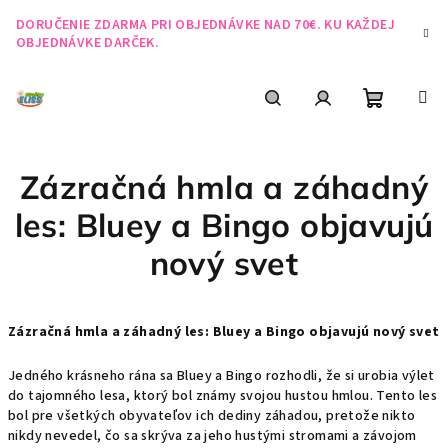
Prejsť
DORUČENIE ZDARMA PRI OBJEDNÁVKE NAD 70€. KU KAŽDEJ
na
OBJEDNÁVKE DARČEK.
obsah
Nákupn
Hľadať
Prihlásenie
Zázračná hmla a záhadný
košík
les: Bluey a Bingo objavujú
nový svet
Zázračná hmla a záhadný les: Bluey a Bingo objavujú nový svet
Jedného krásneho rána sa Bluey a Bingo rozhodli, že si urobia výlet
do tajomného lesa, ktorý bol známy svojou hustou hmlou. Tento les
bol pre všetkých obyvateľov ich dediny záhadou, pretože nikto
nikdy nevedel, čo sa skrýva za jeho hustými stromami a závojom