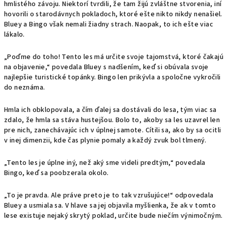
hmlistého závoju. Niektorí tvrdili, že tam žijú zvláštne stvorenia, iní
hovorili o starodávnych pokladoch, ktoré ešte nikto nikdy nenašiel.
Bluey a Bingo však nemali žiadny strach. Naopak, to ich ešte viac
lákalo.
„Poďme do toho! Tento les má určite svoje tajomstvá, ktoré čakajú
na objavenie,“ povedala Bluey s nadšením, keď si obúvala svoje
najlepšie turistické topánky. Bingo len prikývla a spoločne vykročili
do neznáma.
Hmla ich obklopovala, a čím ďalej sa dostávali do lesa, tým viac sa
zdalo, že hmla sa stáva hustejšou. Bolo to, akoby sa les uzavrel len
pre nich, zanechávajúc ich v úplnej samote. Cítili sa, ako by sa ocitli
v inej dimenzii, kde čas plynie pomaly a každý zvuk bol tlmený.
„Tento les je úplne iný, než aký sme videli predtým,“ povedala
Bingo, keď sa poobzerala okolo.
„To je pravda. Ale práve preto je to tak vzrušujúce!“ odpovedala
Bluey a usmiala sa. V hlave sa jej objavila myšlienka, že ak v tomto
lese existuje nejaký skrytý poklad, určite bude niečím výnimočným.