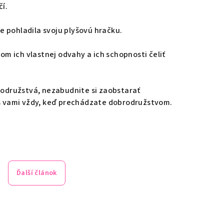
čí.
ne pohladila svoju plyšovú hračku.
lom ich vlastnej odvahy a ich schopnosti čeliť
rodružstvá, nezabudnite si zaobstarať
ú s vami vždy, keď prechádzate dobrodružstvom.
Ďalší článok