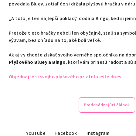
povedala Bluey, zatiaľ čo si držala plyšovú hračku v náru
„A toto je ten najlepší poklad,“ dodala Bingo, keď si jem
Pretože tieto hračky neboli len obyčajné, stali sa symbo
výzvam, bez ohľadu na to, aké boli veľké.
Ak aj vy chcete získať svojho verného spoločníka na dob
Plyšového Bluey a Bingo
, ktorí vám prinesú radosť a s
Objednajte
si
svojho
plyšového
priateľa
ešte
dnes!
Predchádzajúci článok
YouTube
Facebook
Instagram