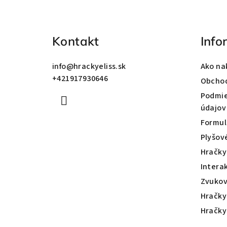
p
ä
Kontakt
Info
t
info
@
hrackyeliss.sk
Ako na
i
+421917930646
Obcho
e
Podmie
údajov
Formul
Plyšov
Hračky
Intera
Zvukov
Hračky
Hračky