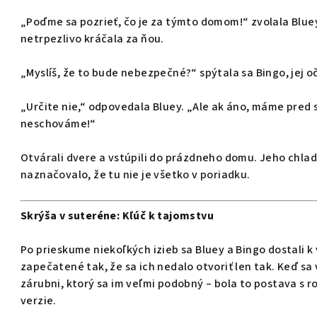
„Poďme sa pozrieť, čo je za týmto domom!“ zvolala Bluey
netrpezlivo kráčala za ňou.
„Myslíš, že to bude nebezpečné?“ spýtala sa Bingo, jej oč
„Určite nie,“ odpovedala Bluey. „Ale ak áno, máme pred 
neschováme!“
Otvárali dvere a vstúpili do prázdneho domu. Jeho chladn
naznačovalo, že tu nie je všetko v poriadku.
Skrýša v suteréne: Kľúč k tajomstvu
Po prieskume niekoľkých izieb sa Bluey a Bingo dostali k
zapečatené tak, že sa ich nedalo otvoriť len tak. Keď sa v
zárubni, ktorý sa im veľmi podobný – bola to postava s 
verzie.