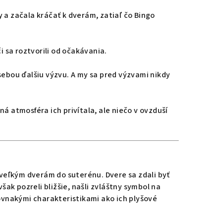
 a začala kráčať k dverám, zatiaľ čo Bingo
i sa roztvorili od očakávania.
sebou ďalšiu výzvu. A my sa pred výzvami nikdy
á atmosféra ich privítala, ale niečo v ovzduší
 veľkým dverám do suterénu. Dvere sa zdali byť
šak pozreli bližšie, našli zvláštny symbol na
rovnakými charakteristikami ako ich plyšové