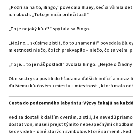
„Pozri sa na to, Bingo,“ povedala Bluey, keď si všimla de
ich oboch. „Toto je naša príležitosť!“
„To je nejaký kľúč?“ spýtala sa Bingo.
„Možno... skúsime zistiť, čo to znamená!“ povedala Bluey. 
miestnosti niečo, čo ich prekvapilo – niečo, čo sa veľmi
„To je... to je náš poklad!“ zvolala Bingo. „Nejde o žiadny
Obe sestry sa pustili do hľadania ďalších indícií a narazi
ďalšiemu kľúčovému miestu – miestnosti, ktorá mala odh
Cesta do podzemného labyrintu: Výzvy čakajú na každ
Keď sa dostali k ďalším dverám, zistili, že nevedú priam
dostať von, museli prejsť týmito nebezpečnými chodbami.
kedy videli – plné starých symbolov, ktoré sa menili, keď 