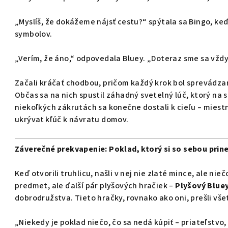
„Myslíš, že dokážeme nájsť cestu?“ spýtala sa Bingo, keď
symbolov.
„Verím, že áno,“ odpovedala Bluey. „Doteraz sme sa vždy
Začali kráčať chodbou, pričom každý krok bol sprevádzan
Občas sa na nich spustil záhadný svetelný lúč, ktorý na s
niekoľkých zákrutách sa konečne dostali k cieľu – miestn
ukrývať kľúč k návratu domov.
Záverečné prekvapenie: Poklad, ktorý si so sebou prin
Keď otvorili truhlicu, našli v nej nie zlaté mince, ale nie
predmet, ale ďalší pár plyšových hračiek –
Plyšový Bluey
dobrodružstva. Tieto hračky, rovnako ako oni, prešli všet
„Niekedy je poklad niečo, čo sa nedá kúpiť – priateľstvo