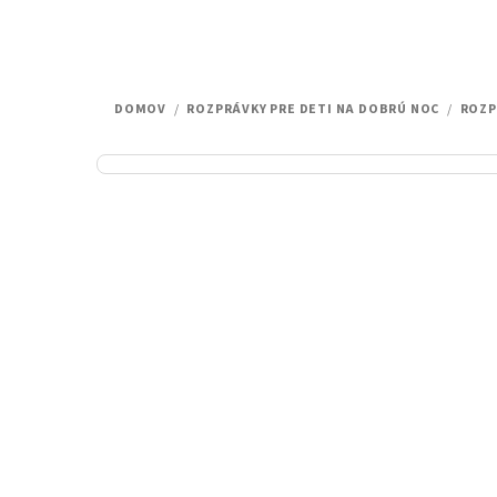
DOMOV
/
ROZPRÁVKY PRE DETI NA DOBRÚ NOC
/
ROZP
B
o
č
n
ý
p
a
n