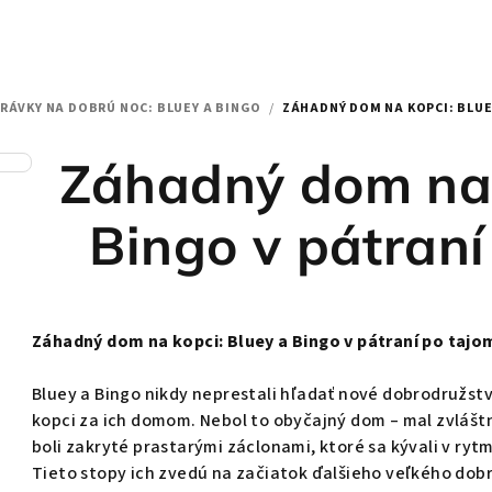
RÁVKY NA DOBRÚ NOC: BLUEY A BINGO
/
ZÁHADNÝ DOM NA KOPCI: BLUE
Záhadný dom na 
Bingo v pátraní
Záhadný dom na kopci: Bluey a Bingo v pátraní po tajo
Bluey a Bingo nikdy neprestali hľadať nové dobrodružstvá
kopci za ich domom. Nebol to obyčajný dom – mal zvlášt
boli zakryté prastarými záclonami, ktoré sa kývali v rytm
Tieto stopy ich zvedú na začiatok ďalšieho veľkého dob