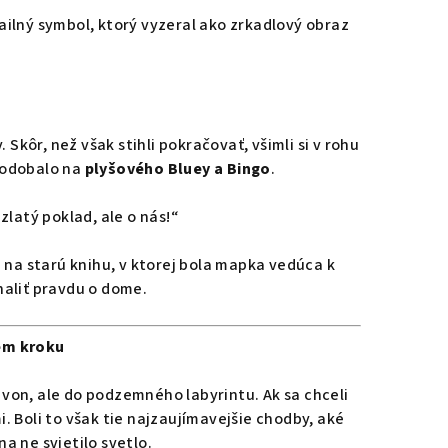
tailný symbol, ktorý vyzeral ako zrkadlový obraz
Skôr, než však stihli pokračovať, všimli si v rohu
 podobalo na
plyšového Bluey a Bingo
.
 zlatý poklad, ale o nás!“
li na starú knihu, v ktorej bola mapka vedúca k
aliť pravdu o dome.
ém kroku
o von, ale do podzemného labyrintu. Ak sa chceli
 Boli to však tie najzaujímavejšie chodby, aké
na ne svietilo svetlo.