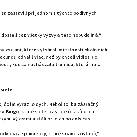
 sa zastavili pri jednom z týchto podivných
 dostali cez všetky výzvy a táto nebude iná.“
ý zvukmi, ktoré vytvárali miestnosti okolo nich.
ekundu odhalil viac, než by chceli vidieť. Po
osti, kde sa nachádzala truhlica, ktorá mala
esiete
čo, čo im vyrazilo dych. Nebol to iba zázračný
 a Bingo
, ktoré sa teraz stali súčasťou ich
kými výzvami a stáli pri nich po celý čas.
, odvaha a spomienky, ktoré s nami zostanú,“