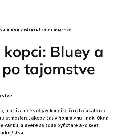
Y A BINGO V PÁTRANÍ PO TAJOMSTVE
kopci: Bluey a
 po tajomstve
mstve
, a práve dnes objavili niečo, čo ich čakalo na
nu atmosféru, akoby čas v ňom plynul inak. Okná
e vánku, a dvere sa zdali byť staré ako svet.
rodružstva.