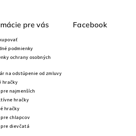
rmácie pre vás
Facebook
kupovať
dné podmienky
nky ochrany osobných
ár na odstúpenie od zmluvy
é hračky
 pre najmenších
ktívne hračky
é hračky
 pre chlapcov
 pre dievčatá