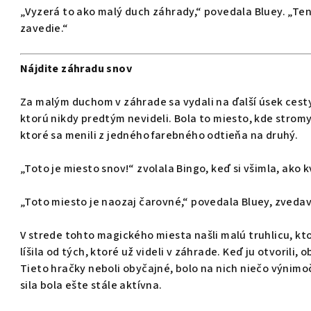
„Vyzerá to ako malý duch záhrady,“ povedala Bluey. „Ten
zavedie.“
Nájdite záhradu snov
Za malým duchom v záhrade sa vydali na ďalší úsek cesty
ktorú nikdy predtým nevideli. Bola to miesto, kde stromy 
ktoré sa menili z jedného farebného odtieňa na druhý.
„Toto je miesto snov!“ zvolala Bingo, keď si všimla, ako 
„Toto miesto je naozaj čarovné,“ povedala Bluey, zvedav
V strede tohto magického miesta našli malú truhlicu, kt
líšila od tých, ktoré už videli v záhrade. Keď ju otvorili, 
Tieto hračky neboli obyčajné, bolo na nich niečo výnimočn
sila bola ešte stále aktívna.