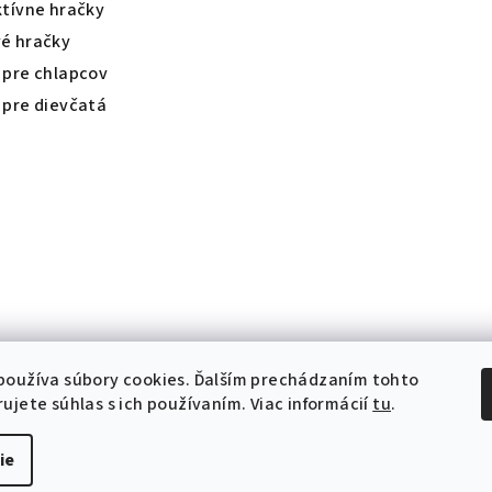
ktívne hračky
é hračky
 pre chlapcov
 pre dievčatá
používa súbory cookies. Ďalším prechádzaním tohto
ujete súhlas s ich používaním. Viac informácií
tu
.
Copyright 2026
Hr
ie