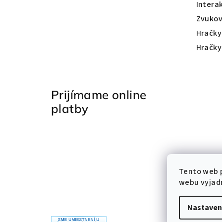
Intera
Zvukov
Hračky
Hračky
Prijímame online
platby
Tento web 
webu vyjadr
Nastaven