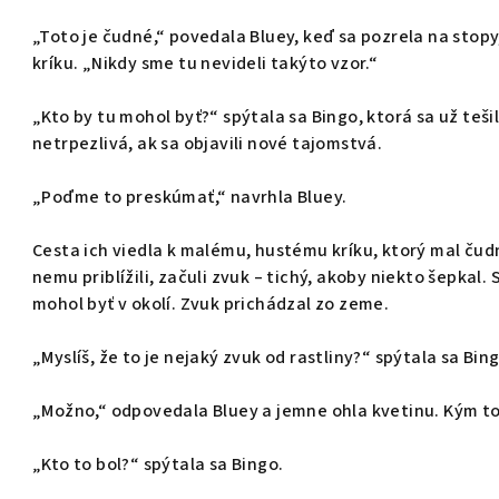
„Toto je čudné,“ povedala Bluey, keď sa pozrela na sto
kríku. „Nikdy sme tu nevideli takýto vzor.“
„Kto by tu mohol byť?“ spýtala sa Bingo, ktorá sa už teš
netrpezlivá, ak sa objavili nové tajomstvá.
„Poďme to preskúmať,“ navrhla Bluey.
Cesta ich viedla k malému, hustému kríku, ktorý mal čudn
nemu priblížili, začuli zvuk – tichý, akoby niekto šepkal. S
mohol byť v okolí. Zvuk prichádzal zo zeme.
„Myslíš, že to je nejaký zvuk od rastliny?“ spýtala sa Bi
„Možno,“ odpovedala Bluey a jemne ohla kvetinu. Kým to
„Kto to bol?“ spýtala sa Bingo.