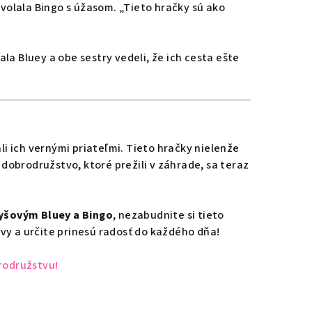
zvolala Bingo s úžasom. „Tieto hračky sú ako
a Bluey a obe sestry vedeli, že ich cesta ešte
li ich vernými priateľmi. Tieto hračky nielenže
 dobrodružstvo, ktoré prežili v záhrade, sa teraz
yšovým Bluey a Bingo
, nezabudnite si tieto
vy a určite prinesú radosť do každého dňa!
odružstvu!