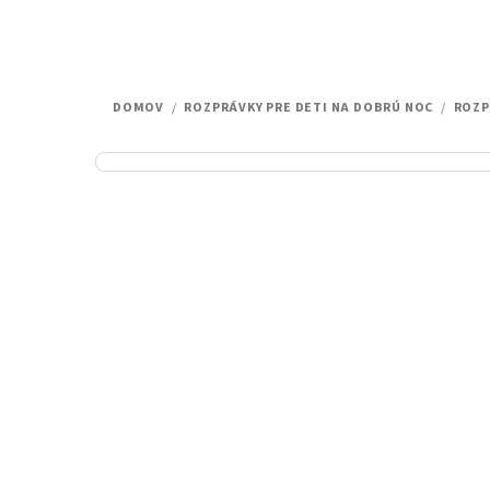
DOMOV
/
ROZPRÁVKY PRE DETI NA DOBRÚ NOC
/
ROZP
B
o
č
n
ý
p
a
n