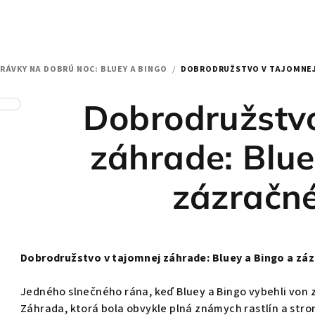
RÁVKY NA DOBRÚ NOC: BLUEY A BINGO
/
DOBRODRUŽSTVO V TAJOMNEJ 
Dobrodružstvo
záhrade: Blue
zázračné
Dobrodružstvo v tajomnej záhrade: Bluey a Bingo a zá
Jedného slnečného rána, keď Bluey a Bingo vybehli von z
Záhrada, ktorá bola obvykle plná známych rastlín a strom