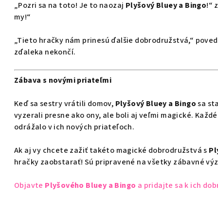
„Pozri sa na toto! Je to naozaj
Plyšový Bluey a Bingo
!“ 
my!“
„Tieto hračky nám prinesú ďalšie dobrodružstvá,“ povedal
zďaleka nekončí.
Zábava s novými priateľmi
Keď sa sestry vrátili domov,
Plyšový Bluey a Bingo
sa sta
vyzerali presne ako ony, ale boli aj veľmi magické. Každé
odrážalo v ich nových priateľoch.
Ak aj vy chcete zažiť takéto magické dobrodružstvá s
Pl
hračky zaobstarať! Sú pripravené na všetky zábavné výz
Objavte
Plyšového
Bluey
a
Bingo
a
pridajte
sa
k
ich
dobr