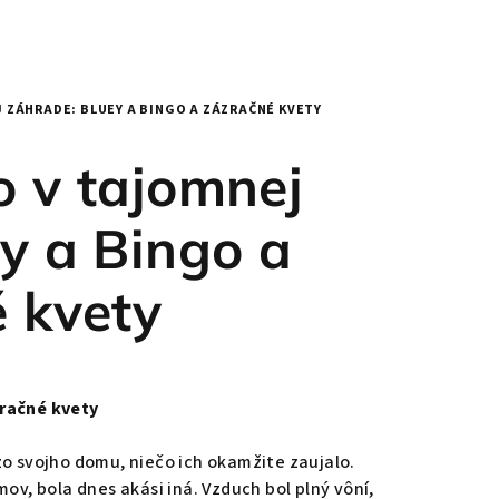
ZÁHRADE: BLUEY A BINGO A ZÁZRAČNÉ KVETY
 v tajomnej
y a Bingo a
 kvety
zračné kvety
o svojho domu, niečo ich okamžite zaujalo.
ov, bola dnes akási iná. Vzduch bol plný vôní,