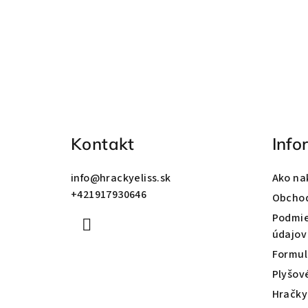
Z
á
p
ä
Kontakt
Info
t
info
@
hrackyeliss.sk
Ako na
i
+421917930646
Obcho
e
Podmie
údajov
Formul
Plyšov
Hračky