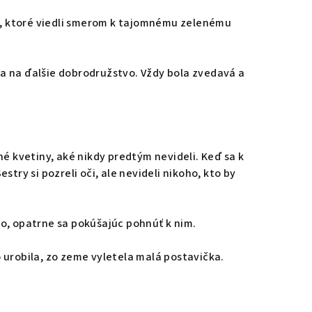
py, ktoré viedli smerom k tajomnému zelenému
ila na ďalšie dobrodružstvo. Vždy bola zvedavá a
é kvetiny, aké nikdy predtým nevideli. Keď sa k
estry si pozreli oči, ale nevideli nikoho, kto by
ngo, opatrne sa pokúšajúc pohnúť k nim.
 urobila, zo zeme vyletela malá postavička.