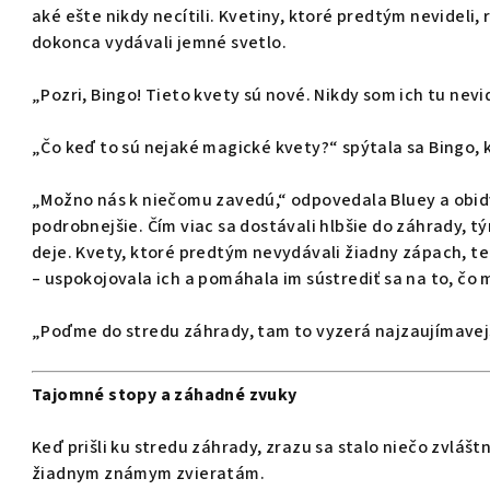
aké ešte nikdy necítili. Kvetiny, ktoré predtým nevideli, 
dokonca vydávali jemné svetlo.
„Pozri, Bingo! Tieto kvety sú nové. Nikdy som ich tu nevi
„Čo keď to sú nejaké magické kvety?“ spýtala sa Bingo, k
„Možno nás k niečomu zavedú,“ odpovedala Bluey a obid
podrobnejšie. Čím viac sa dostávali hlbšie do záhrady, t
deje. Kvety, ktoré predtým nevydávali žiadny zápach, ter
– uspokojovala ich a pomáhala im sústrediť sa na to, čo 
„Poďme do stredu záhrady, tam to vyzerá najzaujímavejš
Tajomné stopy a záhadné zvuky
Keď prišli ku stredu záhrady, zrazu sa stalo niečo zvláštn
žiadnym známym zvieratám.