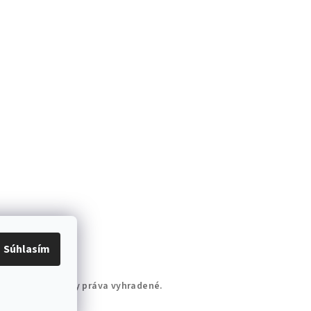
Súhlasím
ačky Eliss
. Všetky práva vyhradené.