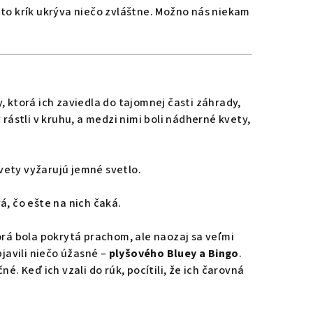
to krík ukrýva niečo zvláštne. Možno nás niekam
, ktorá ich zaviedla do tajomnej časti záhrady,
rástli v kruhu, a medzi nimi boli nádherné kvety,
kvety vyžarujú jemné svetlo.
á, čo ešte na nich čaká.
orá bola pokrytá prachom, ale naozaj sa veľmi
objavili niečo úžasné –
plyšového Bluey a Bingo
.
é. Keď ich vzali do rúk, pocítili, že ich čarovná