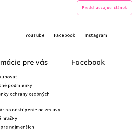
Predchádzajúci článok
YouTube
Facebook
Instagram
rmácie pre vás
Facebook
kupovať
dné podmienky
nky ochrany osobných
ár na odstúpenie od zmluvy
é hračky
 pre najmenších