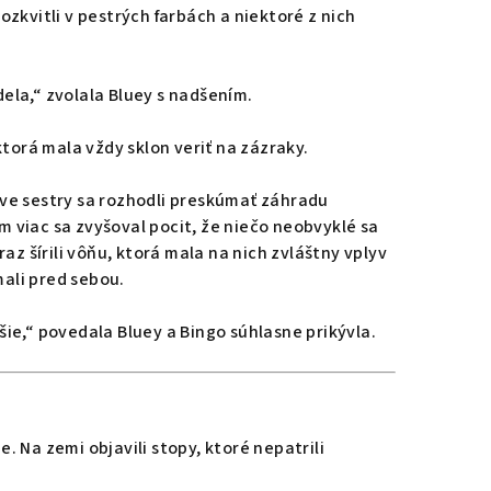
rozkvitli v pestrých farbách a niektoré z nich
dela,“ zvolala Bluey s nadšením.
torá mala vždy sklon veriť na zázraky.
ve sestry sa rozhodli preskúmať záhradu
ým viac sa zvyšoval pocit, že niečo neobvyklé sa
az šírili vôňu, ktorá mala na nich zvláštny vplyv
mali pred sebou.
ie,“ povedala Bluey a Bingo súhlasne prikývla.
e. Na zemi objavili stopy, ktoré nepatrili