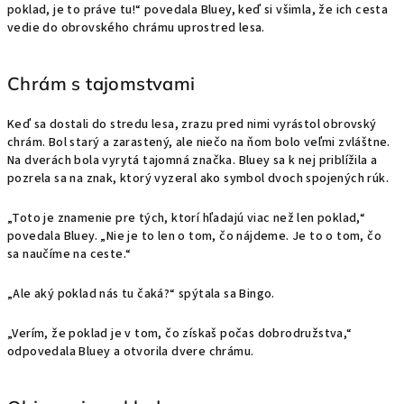
poklad, je to práve tu!“ povedala Bluey, keď si všimla, že ich cesta
vedie do obrovského chrámu uprostred lesa.
Chrám s tajomstvami
Keď sa dostali do stredu lesa, zrazu pred nimi vyrástol obrovský
chrám. Bol starý a zarastený, ale niečo na ňom bolo veľmi zvláštne.
Na dverách bola vyrytá tajomná značka. Bluey sa k nej priblížila a
pozrela sa na znak, ktorý vyzeral ako symbol dvoch spojených rúk.
„Toto je znamenie pre tých, ktorí hľadajú viac než len poklad,“
povedala Bluey. „Nie je to len o tom, čo nájdeme. Je to o tom, čo
sa naučíme na ceste.“
„Ale aký poklad nás tu čaká?“ spýtala sa Bingo.
„Verím, že poklad je v tom, čo získaš počas dobrodružstva,“
odpovedala Bluey a otvorila dvere chrámu.