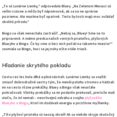
„To sú Lunárne Lienky,“ odpovedala Bluey. „Na Zelenom Mesiaci sú
veľmi vzácne a môžu byť nápomocné, ak sa na ne správne
pozrieme. Ale musíme byť opatrné. Tieto bytosti majú moc ovládať
okolitú prírodu.“
Bingo sa však nenechala zastrašiť. „Neboj sa, Bluey! Sme na to
pripravené. A máme predsa našich verných priateľov, plyšových
Blueyho a Bingo. Čo by sme si bez nich počali na takomto mieste?“
zasmiala sa Bingo, hoci sa jej nohy ešte stále triasli.
Hľadanie skrytého pokladu
Cesta cez les bola dlhá a plná nástrah. Lunárne Lienky sa snažili
zmiasť dobrodružné sestry tým, že menili polohu stromov a hádzali
im na cestu rôzne prekážky. Bluey a Bingo však neustále
pokračovali. Všetky prekážky sa im podarilo prekonať, pretože mali
niečo, čo iní nemali – neochvejnú odvahu a svojho
plyšového
Blueyho
a
Bingo
, ktorí im dodávali energiu a pozitívne myšlienky.
„Títo plyšoví priatelia sú naozaj skvelí! Ak sa niekde skryje skutočný