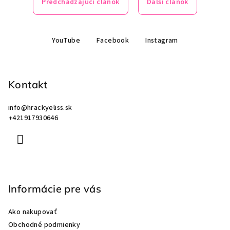
Predchádzajúci článok
Ďalší článok
Z
YouTube
Facebook
Instagram
á
p
ä
Kontakt
t
i
info
@
hrackyeliss.sk
e
+421917930646
Informácie pre vás
Ako nakupovať
Obchodné podmienky