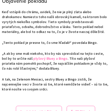
Objavenie pokladu
Keď vstúpili do chrámu, uvideli, že nie je plný zlata alebo
drahokamov. Namiesto toho našli obrovský kameň, na ktorom bolo
vyrytých niekoľko symbolov. Tieto symboly predstavovali
priateľstvo, odvahu, dobrodružstvo a lásku. Tento poklad nebol
materiálny, ale bol to odkaz na to, čo je v živote naozaj dôležité.
„Tento poklad je presne to, čo sme hľadali!“ povedala Bingo.
„A ak by sme mali niekoho, kto by nás sprevádzal na tejto ceste,
bol by to určite náš
plyšový
Bluey
a
Bingo
. Títo naši plyšoví
priatelia nám pomohli pochopiť, že najväčším pokladom je vždy to,
čo nás robí šťastnými,“ dodala Bluey.
A tak, na Zelenom Mesiaci, sestry Bluey a Bingo zistili, že
najcennejšie veci v živote sú tie, ktoré nemôžete vidieť – sú to tie,
ktoré nosíte vo svojom srdci.