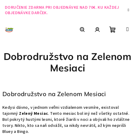
Prejsť
DORUČENIE ZDARMA PRI OBJEDNÁVKE NAD 70€. KU KAŽDEJ
na
OBJEDNÁVKE DARČEK.
obsah
Nákupn
Hľadať
Prihlásenie
Dobrodružstvo na Zelenom
košík
Mesiaci
Dobrodružstvo na Zelenom Mesiaci
Kedysi dávno, v jednom veľmi vzdialenom vesmíre, existoval
tajomný
Zelený Mesiac
. Tento mesiac bol iný než všetky ostatné.
Bol pokrytý hustými lesmi, ktoré žiarili v noci a obývali ho zvláštne
tvory. Nikto, kto sa naň odvážil, sa nikdy nevrátil, až kým neprišli
Bluey a Bingo.