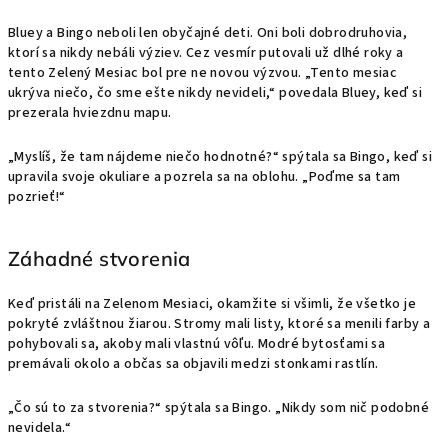
Bluey a Bingo neboli len obyčajné deti. Oni boli dobrodruhovia,
ktorí sa nikdy nebáli výziev. Cez vesmír putovali už dlhé roky a
tento Zelený Mesiac bol pre ne novou výzvou. „Tento mesiac
ukrýva niečo, čo sme ešte nikdy nevideli,“ povedala Bluey, keď si
prezerala hviezdnu mapu.
„Myslíš, že tam nájdeme niečo hodnotné?“ spýtala sa Bingo, keď si
upravila svoje okuliare a pozrela sa na oblohu. „Poďme sa tam
pozrieť!“
Záhadné stvorenia
Keď pristáli na Zelenom Mesiaci, okamžite si všimli, že všetko je
pokryté zvláštnou žiarou. Stromy mali listy, ktoré sa menili farby a
pohybovali sa, akoby mali vlastnú vôľu. Modré bytosťami sa
premávali okolo a občas sa objavili medzi stonkami rastlín.
„Čo sú to za stvorenia?“ spýtala sa Bingo. „Nikdy som nič podobné
nevidela.“