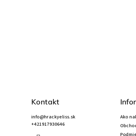
Z
á
p
ä
Kontakt
Info
t
info
@
hrackyeliss.sk
Ako na
i
+421917930646
Obcho
e
Podmie