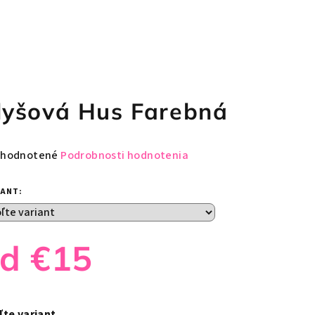
lyšová Hus Farebná
emerné
hodnotené
Podrobnosti hodnotenia
notenie
duktu
IANT:
od
€15
zdičiek.
notková
a:
ľte variant