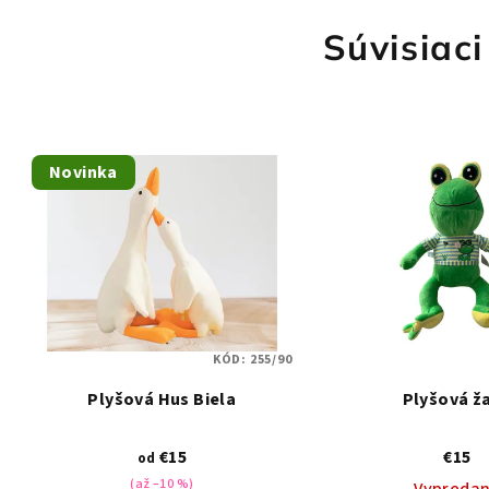
Súvisiaci
Novinka
KÓD:
255/90
Plyšová Hus Biela
Plyšová ž
€15
€15
od
(až –10 %)
Vypreda