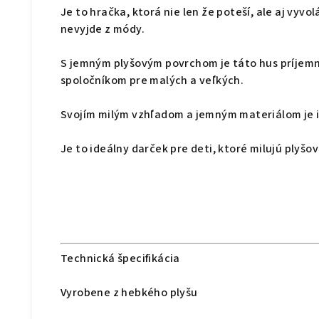
Je to hračka, ktorá nie len že poteší, ale aj vyvol
nevyjde z módy.
S jemným plyšovým povrchom je táto hus príjem
spoločníkom pre malých a veľkých.
Svojím milým vzhľadom a jemným materiálom je i
Je to ideálny darček pre deti, ktoré milujú plyšo
Technická špecifikácia
Vyrobene z hebkého plyšu