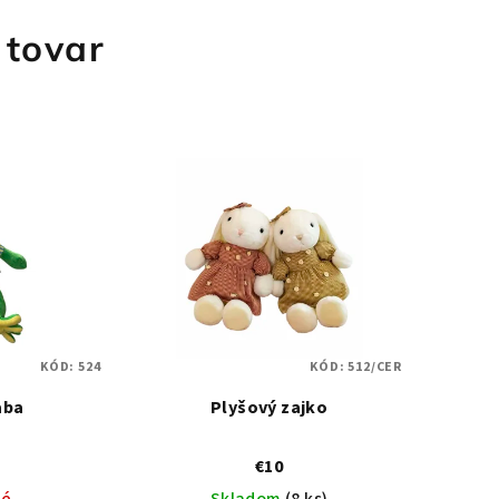
 tovar
KÓD:
524
KÓD:
512/CER
aba
Plyšový zajko
€10
né
Skladom
(8 ks)