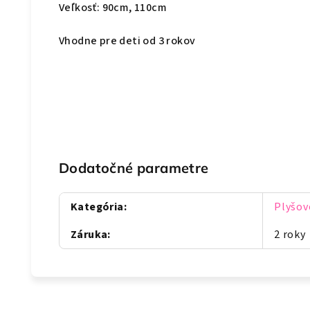
Veľkosť: 90cm, 110cm
Vhodne pre deti od 3 rokov
Dodatočné parametre
Kategória
:
Plyšov
Záruka
:
2 roky