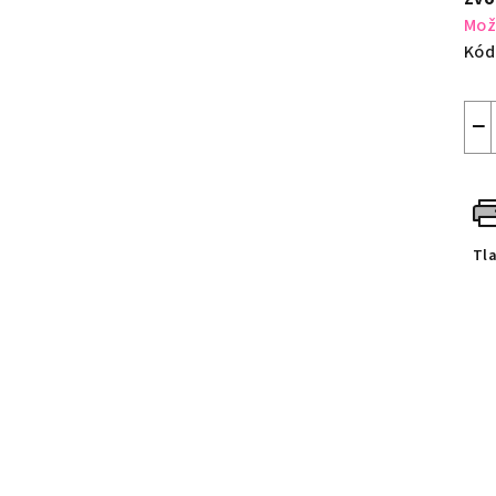
Mož
Kód
−
Tl