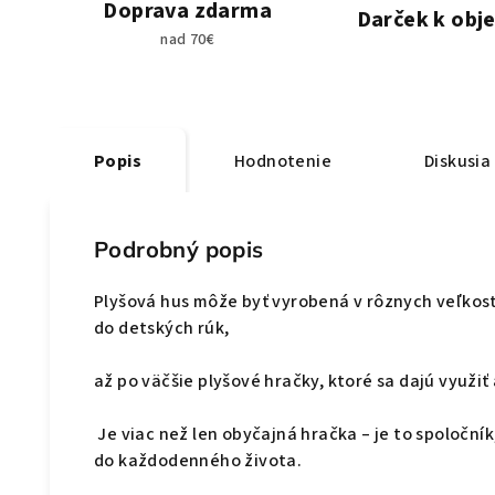
Doprava zdarma
Darček k obj
nad 70€
Popis
Hodnotenie
Diskusia
Podrobný popis
Plyšová hus môže byť vyrobená v rôznych veľkosti
do detských rúk,
až po väčšie plyšové hračky, ktoré sa dajú využiť 
Je viac než len obyčajná hračka – je to spoločník
do každodenného života.