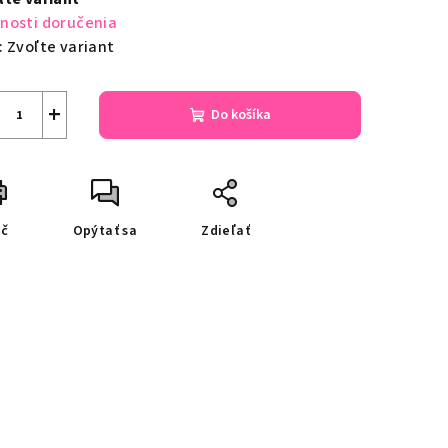
nosti doručenia
:
Zvoľte variant
+
Do košíka
ač
Opýtať sa
Zdieľať