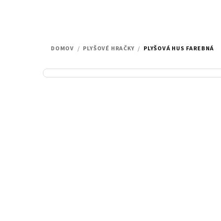
DOMOV
/
PLYŠOVÉ HRAČKY
/
PLYŠOVÁ HUS FAREBNÁ
B
o
č
n
ý
p
a
n