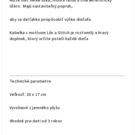
Môže mať veľké ušká, modrú farbu a charakteristický
úškrn. Majú nastaviteľný popruh,
aby sa dal ľahko prispôsobiť výške dieťaťa.
Kabelka s motívom Lilo a Stitch je roztomilý a hravý
doplnok, ktorý určite poteší každé dieťa
Technické parametre
Veľkosť: 20 x 17 cm
Vyrobené z jemného plyšu
Vhodné pre deti od 3 rokov