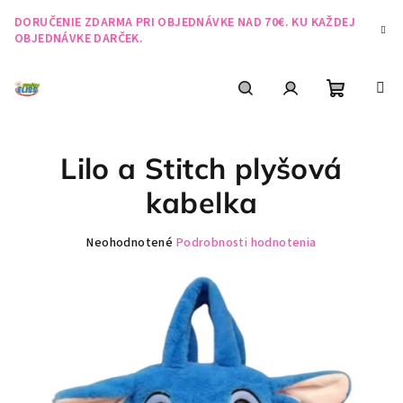
Prejsť
DORUČENIE ZDARMA PRI OBJEDNÁVKE NAD 70€. KU KAŽDEJ
na
OBJEDNÁVKE DARČEK.
obsah
Nákupn
Hľadať
Prihlásenie
Lilo a Stitch plyšová
košík
kabelka
Priemerné
Neohodnotené
Podrobnosti hodnotenia
hodnotenie
produktu
je
0,0
z
5
hviezdičiek.