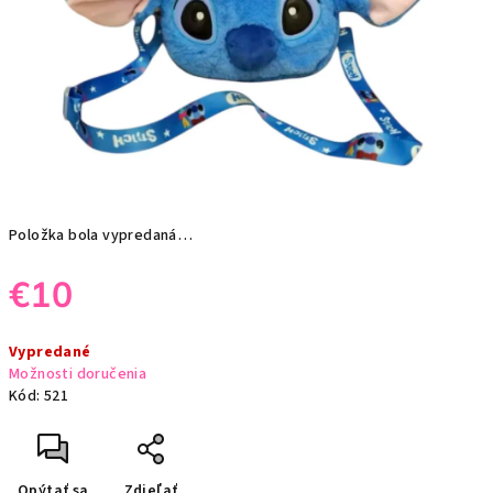
Položka bola vypredaná…
€10
Jednotková
Vypredané
cena:
Možnosti doručenia
Kód:
521
Opýtať sa
Zdieľať