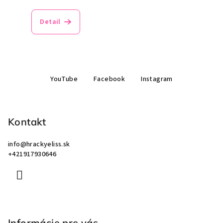
Detail
Z
YouTube
Facebook
Instagram
á
p
ä
Kontakt
t
i
info
@
hrackyeliss.sk
e
+421917930646
Informácie pre vás