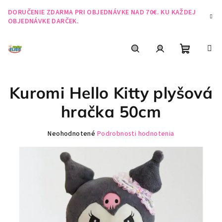
Prejsť
DORUČENIE ZDARMA PRI OBJEDNÁVKE NAD 70€. KU KAŽDEJ
na
OBJEDNÁVKE DARČEK.
obsah
Nákupn
Hľadať
Prihlásenie
Kuromi Hello Kitty plyšová
košík
hračka 50cm
Priemerné
Neohodnotené
Podrobnosti hodnotenia
hodnotenie
produktu
je
0,0
z
5
hviezdičiek.