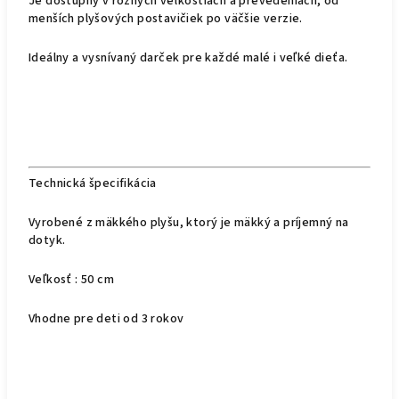
Je dostupný v rôznych veľkostiach a prevedeniach, od
menších plyšových postavičiek po väčšie verzie.
Ideálny a vysnívaný darček pre každé malé i veľké dieťa.
Technická špecifikácia
Vyrobené z mäkkého plyšu, ktorý je mäkký a príjemný na
dotyk.
Veľkosť : 50 cm
Vhodne pre deti od 3 rokov