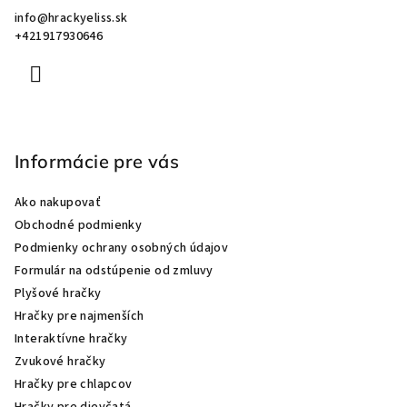
i
info
@
hrackyeliss.sk
e
+421917930646
Informácie pre vás
Ako nakupovať
Obchodné podmienky
Podmienky ochrany osobných údajov
Formulár na odstúpenie od zmluvy
Plyšové hračky
Hračky pre najmenších
Interaktívne hračky
Zvukové hračky
Hračky pre chlapcov
Hračky pre dievčatá