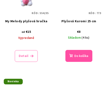
KÓD:
554/35
KÓD:
773
My Melody plyšová hračka
Plyšová Kuromi 25 cm
€15
€8
od
Skladom
(4 ks)
Vypredané
Detail
Do košíka
Novinka