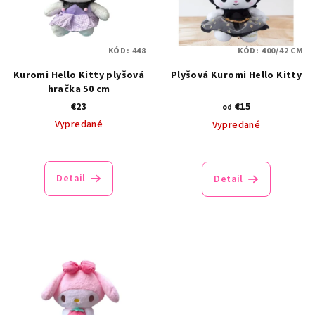
KÓD:
448
KÓD:
400/42 CM
Kuromi Hello Kitty plyšová
Plyšová Kuromi Hello Kitty
hračka 50 cm
€23
€15
od
Vypredané
Vypredané
Priemerné
hodnotenie
produktu
Detail
Detail
je
5,0
z
5
hviezdičiek.