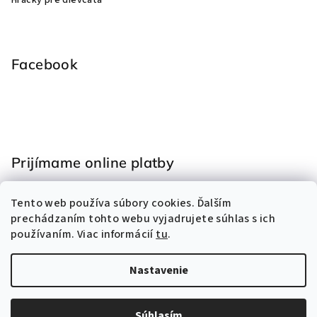
Facebook
Prijímame online platby
Tento web používa súbory cookies. Ďalším
prechádzaním tohto webu vyjadrujete súhlas s ich
používaním. Viac informácií
tu
.
Nastavenie
Copyright 2026
Hračky Eliss
. Všetky práva vyhradené.
Vytvoril Shoptet
Súhlasím