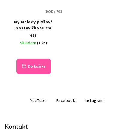
KÓD:
791
My Melody plyšová
postavička 50 cm
€23
Skladom
(1 ks)
Do košíka
Z
YouTube
Facebook
Instagram
á
p
ä
Kontakt
t