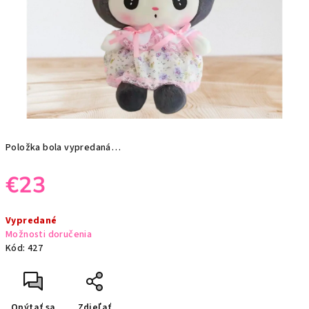
Položka bola vypredaná…
€23
Jednotková
Vypredané
cena:
Možnosti doručenia
Kód:
427
Opýtať sa
Zdieľať