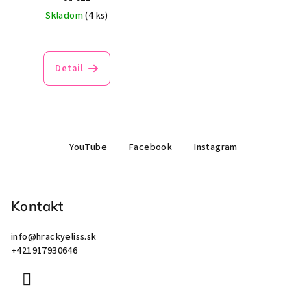
Skladom
(4 ks)
Detail
Z
YouTube
Facebook
Instagram
á
p
ä
Kontakt
t
i
info
@
hrackyeliss.sk
e
+421917930646