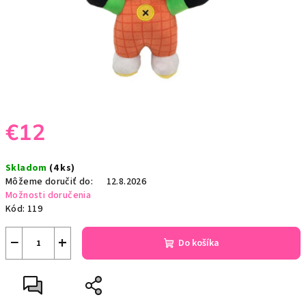
€12
Jednotková
Skladom
(4 ks)
cena:
Môžeme doručiť do:
12.8.2026
Možnosti doručenia
Kód:
119
−
+
Do košíka