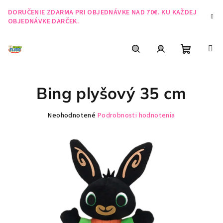
Prejsť
DORUČENIE ZDARMA PRI OBJEDNÁVKE NAD 70€. KU KAŽDEJ
na
OBJEDNÁVKE DARČEK.
obsah
Nákupn
Hľadať
Prihlásenie
Bing plyšový 35 cm
košík
Priemerné
Neohodnotené
Podrobnosti hodnotenia
hodnotenie
produktu
je
0,0
z
5
hviezdičiek.