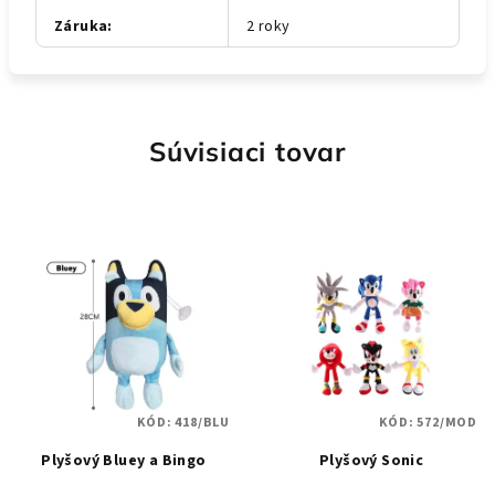
Záruka
:
2 roky
Súvisiaci tovar
KÓD:
418/BLU
KÓD:
572/MOD
Plyšový Bluey a Bingo
Plyšový Sonic