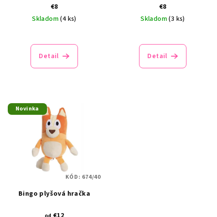
€8
€8
Skladom
(4 ks)
Skladom
(3 ks)
Priemerné
hodnotenie
produktu
Detail
Detail
je
5,0
z
5
hviezdičiek.
Novinka
KÓD:
674/40
Bingo plyšová hračka
€12
od