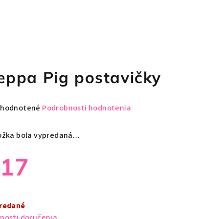
eppa Pig postavičky
emerné
hodnotené
Podrobnosti hodnotenia
notenie
duktu
ožka bola vypredaná…
€17
zdičiek.
notková
a:
redané
nosti doručenia