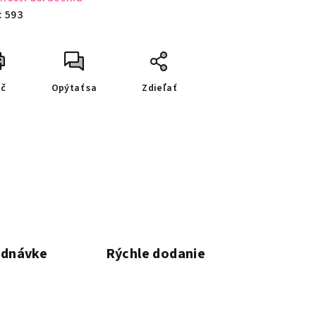
:
593
ač
Opýtať sa
Zdieľať
ednávke
Rýchle dodanie