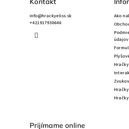
Kontakt
Info
t
info
@
hrackyeliss.sk
Ako na
i
+421917930646
Obcho
e
Podmie
údajov
Formul
Plyšov
Hračky
Intera
Zvukov
Hračky
Hračky
Prijímame online