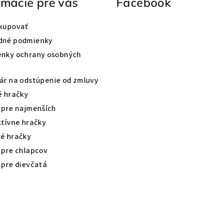
rmácie pre vás
Facebook
kupovať
dné podmienky
nky ochrany osobných
ár na odstúpenie od zmluvy
é hračky
 pre najmenších
ktívne hračky
é hračky
 pre chlapcov
 pre dievčatá