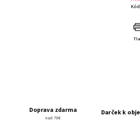
Kód
Tl
Doprava zdarma
Darček k obj
nad 70€