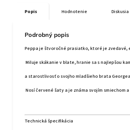
Popis
Hodnotenie
Diskusia
Podrobný popis
Peppa je štvoročné prasiatko, ktoré je zvedavé,
Miluje skákanie v blate, hranie sa s najlepšou 
a starostlivosť o svojho mladšieho brata Georgea
Nosí červené šaty a je známa svojím smiechom a
Technická špecifikácia