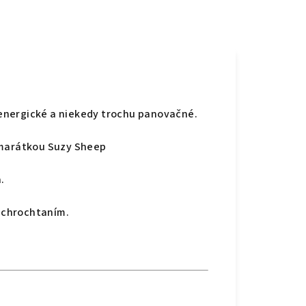
 energické a niekedy trochu panovačné.
kamarátkou Suzy Sheep
.
 chrochtaním.