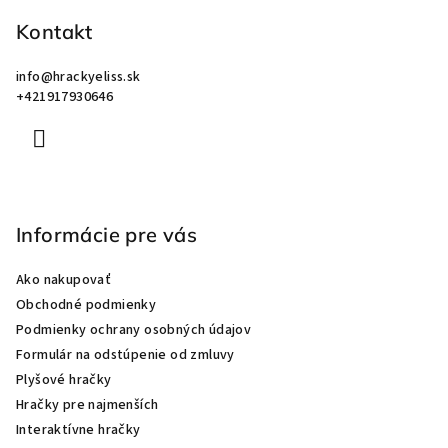
ä
Kontakt
t
i
info
@
hrackyeliss.sk
e
+421917930646
Informácie pre vás
Ako nakupovať
Obchodné podmienky
Podmienky ochrany osobných údajov
Formulár na odstúpenie od zmluvy
Plyšové hračky
Hračky pre najmenších
Interaktívne hračky