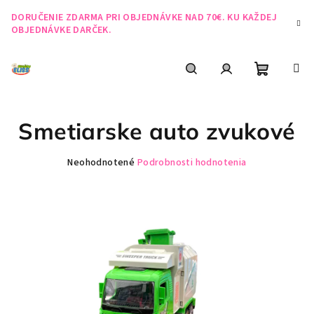
Prejsť
DORUČENIE ZDARMA PRI OBJEDNÁVKE NAD 70€. KU KAŽDEJ
na
OBJEDNÁVKE DARČEK.
obsah
Nákupn
Hľadať
Prihlásenie
Smetiarske auto zvukové
košík
Priemerné
Neohodnotené
Podrobnosti hodnotenia
hodnotenie
produktu
je
0,0
z
5
hviezdičiek.