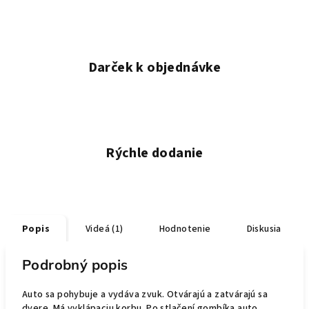
Darček k objednávke
Rýchle dodanie
Popis
Videá (1)
Hodnotenie
Diskusia
Podrobný popis
Auto sa pohybuje a vydáva zvuk. Otvárajú a zatvárajú sa
dvere. Má vyklápaciu korbu.
Po stlačení gombíka auto