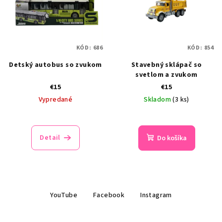
KÓD:
686
KÓD:
854
Detský autobus so zvukom
Stavebný sklápač so
svetlom a zvukom
€15
€15
Vypredané
Skladom
(3 ks)
Detail
Do košíka
Z
YouTube
Facebook
Instagram
á
p