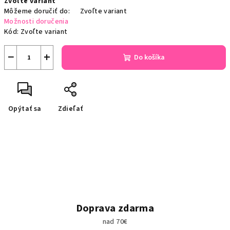
Zvoľte variant
cena:
Môžeme doručiť do:
Zvoľte variant
Možnosti doručenia
Kód:
Zvoľte variant
−
+
Do košíka
Opýtať sa
Zdieľať
Doprava zdarma
nad 70€