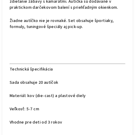
zdieľanie zábavy s kamarátmi. Autíčka sú dodávané v
praktickom darčekovom balení s priehľadným okienkom.
Žiadne autíčko nie je rovnaké. Set obsahuje športiaky,
formuly, tuningové špeciály aj pick-up.
Technická špecifikácia
Sada obsahuje 20 autíčok
Materiál: kov (die-cast) a plastové diely
Veľkosť: 5-7 cm
Vhodne pre deti od 3 rokov