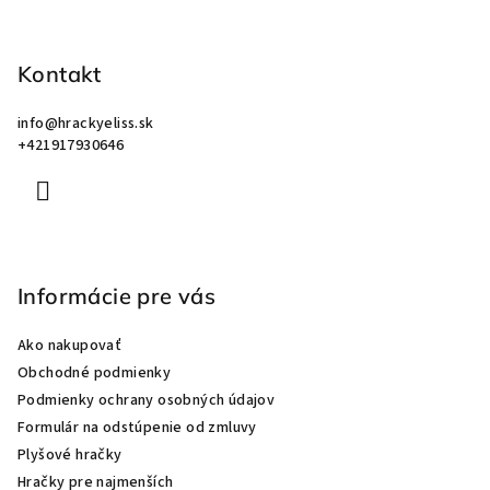
p
ä
Kontakt
t
i
info
@
hrackyeliss.sk
e
+421917930646
Informácie pre vás
Ako nakupovať
Obchodné podmienky
Podmienky ochrany osobných údajov
Formulár na odstúpenie od zmluvy
Plyšové hračky
Hračky pre najmenších