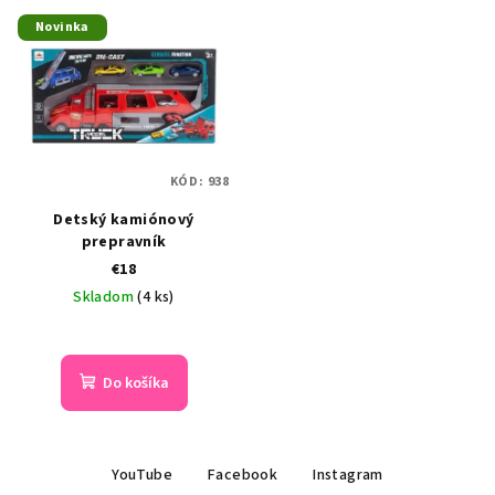
Novinka
KÓD:
938
Detský kamiónový
prepravník
€18
Skladom
(4 ks)
Do košíka
Z
YouTube
Facebook
Instagram
á