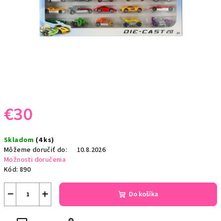
€30
Jednotková
Skladom
(4 ks)
cena:
Môžeme doručiť do:
10.8.2026
Možnosti doručenia
Kód:
890
−
+
Do košíka