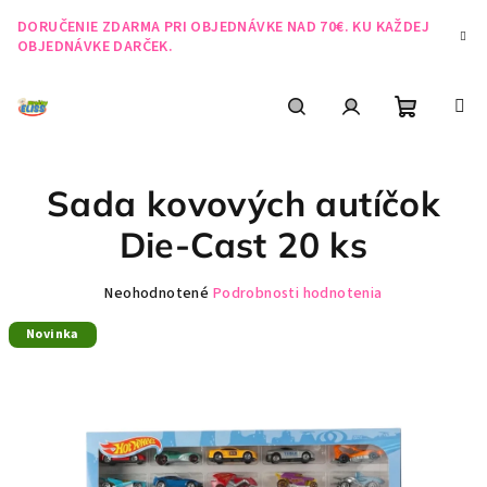
Prejsť
DORUČENIE ZDARMA PRI OBJEDNÁVKE NAD 70€. KU KAŽDEJ
na
OBJEDNÁVKE DARČEK.
obsah
Nákupn
Hľadať
Prihlásenie
Sada kovových autíčok
košík
Die-Cast 20 ks
Priemerné
Neohodnotené
Podrobnosti hodnotenia
hodnotenie
Novinka
produktu
je
0,0
z
5
hviezdičiek.