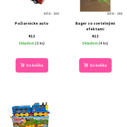
KÓD:
300
KÓD:
294
Požiarnicke auto
Bager so svetelnými
efektami
€12
€12
Skladom
(3 ks)
Skladom
(4 ks)
Do košíka
Do košíka