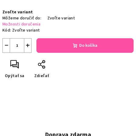
Jednotková
Zvoľte variant
cena:
Môžeme doručiť do:
Zvoľte variant
Možnosti doručenia
Kód:
Zvoľte variant
−
+
Do košíka
Opýtať sa
Zdieľať
Doprava zdarma