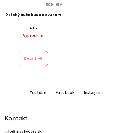
KÓD:
686
Detský autobus so zvukom
€15
Vypredané
Detail
Z
YouTube
Facebook
Instagram
á
p
ä
Kontakt
t
i
info
@
hrackyeliss.sk