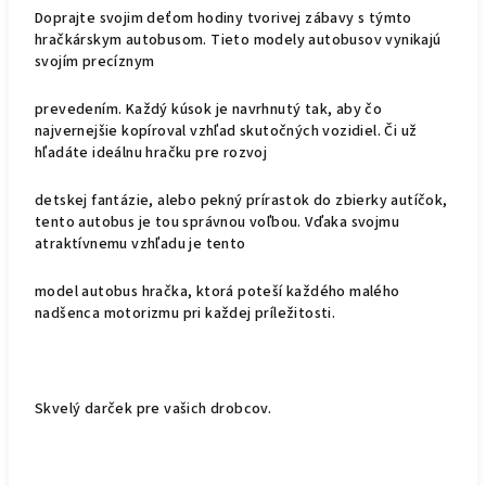
Doprajte svojim deťom hodiny tvorivej zábavy s týmto
hračkárskym autobusom. Tieto modely autobusov vynikajú
svojím precíznym
prevedením. Každý kúsok je navrhnutý tak, aby čo
najvernejšie kopíroval vzhľad skutočných vozidiel. Či už
hľadáte ideálnu hračku pre rozvoj
detskej fantázie, alebo pekný prírastok do zbierky autíčok,
tento autobus je tou správnou voľbou. Vďaka svojmu
atraktívnemu vzhľadu je tento
model autobus hračka, ktorá poteší každého malého
nadšenca motorizmu pri každej príležitosti.
Skvelý darček pre vašich drobcov.