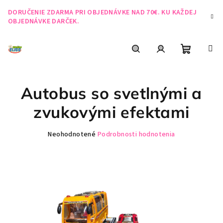
Prejsť
DORUČENIE ZDARMA PRI OBJEDNÁVKE NAD 70€. KU KAŽDEJ
na
OBJEDNÁVKE DARČEK.
obsah
Nákupn
Hľadať
Prihlásenie
Autobus so svetlnými a
košík
zvukovými efektami
Priemerné
Neohodnotené
Podrobnosti hodnotenia
hodnotenie
produktu
je
0,0
z
5
hviezdičiek.