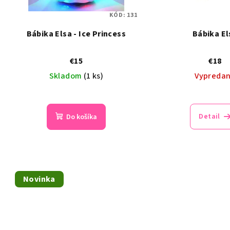
KÓD:
131
Bábika Elsa - Ice Princess
Bábika El
€15
€18
Skladom
(1 ks)
Vypreda
Detail
Do košíka
Novinka