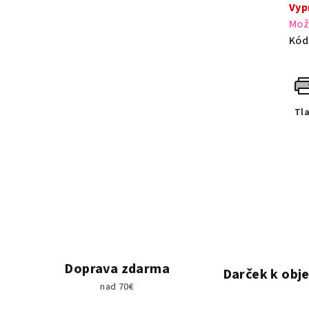
cen
Vyp
Mož
Kód
Tl
Doprava zdarma
Darček k obj
nad 70€