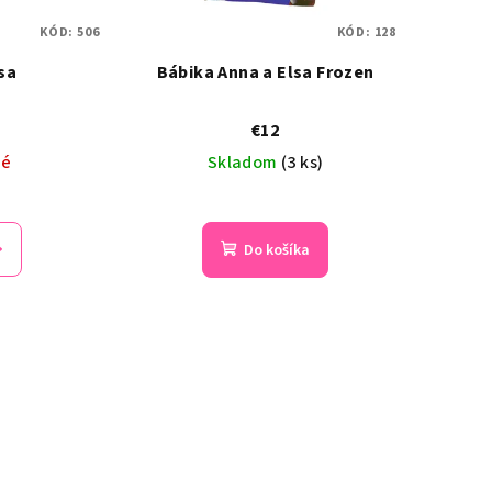
KÓD:
506
KÓD:
128
sa
Bábika Anna a Elsa Frozen
€12
né
Skladom
(3 ks)
Do košíka