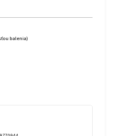
sťou balenia)
9770944