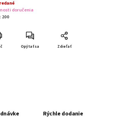
a:
redané
nosti doručenia
:
200
ač
Opýtať sa
Zdieľať
ednávke
Rýchle dodanie