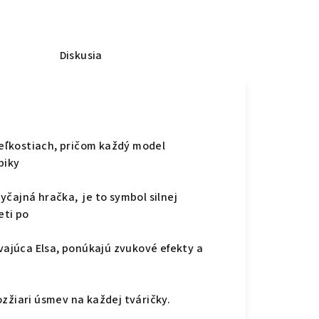
Diskusia
veľkostiach, pričom každý model
biky
byčajná hračka, je to symbol silnej
eti po
vajúca Elsa, ponúkajú zvukové efekty a
ozžiari úsmev na každej tváričky.