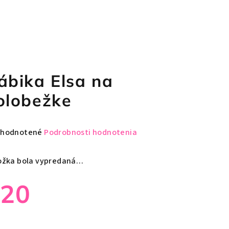
ábika Elsa na
olobežke
emerné
hodnotené
Podrobnosti hodnotenia
notenie
duktu
ožka bola vypredaná…
€20
zdičiek.
notková