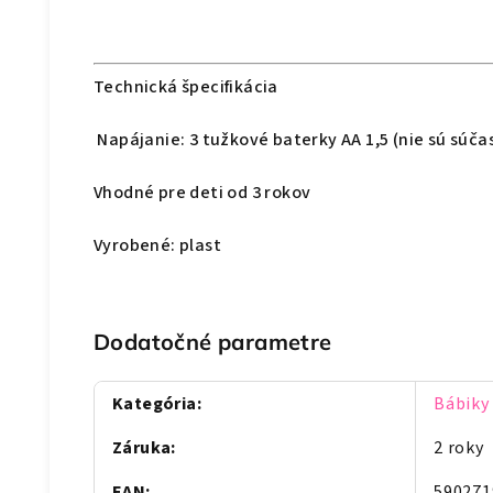
Technická špecifikácia
Napájanie: 3 tužkové baterky AA 1,5 (nie sú súča
Vhodné pre deti od 3 rokov
Vyrobené: plast
Dodatočné parametre
Kategória
:
Bábiky
Záruka
:
2 roky
EAN
:
590271