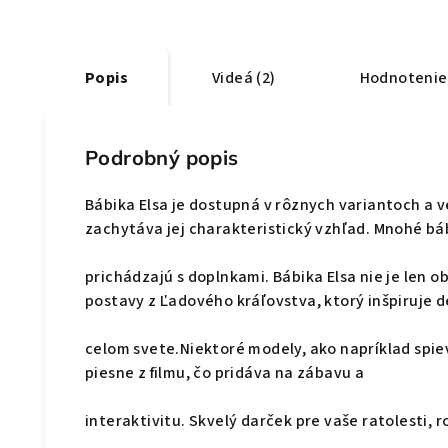
Popis
Videá (2)
Hodnotenie
Podrobný popis
Bábika Elsa je dostupná v rôznych variantoch a 
zachytáva jej charakteristický vzhľad.
Mnohé bá
prichádzajú s doplnkami.
Bábika Elsa nie je len o
postavy z Ľadového kráľovstva, ktorý inšpiruje d
celom svete.
Niektoré modely, ako napríklad spie
piesne z filmu, čo pridáva na zábavu a
interaktivitu.
Skvelý darček pre vaše ratolesti, r